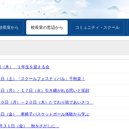
校長室から
校長室の窓辺から
コミュニティ・スクール
日（木） １年生を迎える会
８日（土）「スクールフェスティバル」千秋楽！
６日（月）・１７日（火）引き継がれる思いと笑顔
１０日（月）～２０日（木）たてわり班であいさつ
７日（金） 車椅子バスケットボール体験から学ぶ
月３１日（金） 秋をさがしに…