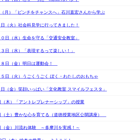
1日（月）「ピンチをチャンスへ」石川直宏さんから学ぶ
５日（火）社会科見学に行ってきました！
３０日（水）生命を守る「交通安全教室」
２３日（水）「表現するって楽しい！」
１８日（金）明日は運動会！
５日（火）うごくうごく ぼく・わたしのおもちゃ
日（金）笑顔いっぱい「文化教室 スマイルフェスタ」
日（木）「アントレプレナーシップ」の授業
4日（土）豊かな心を育てる（道徳授業地区公開講座）
日（金）川流れ体験 ～多摩川を実感！～