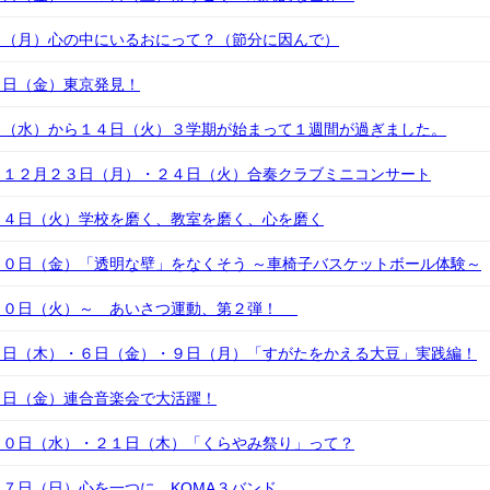
日（月）心の中にいるおにって？（節分に因んで）
７日（金）東京発見！
日（水）から１４日（火）３学期が始まって１週間が過ぎました。
 １２月２３日（月）・２４日（火）合奏クラブミニコンサート
２４日（火）学校を磨く、教室を磨く、心を磨く
０日（金）「透明な壁」をなくそう ～車椅子バスケットボール体験～
１０日（火）～ あいさつ運動、第２弾！
５日（木）・６日（金）・９日（月）「すがたをかえる大豆」実践編！
６日（金）連合音楽会で大活躍！
２０日（水）・２１日（木）「くらやみ祭り」って？
７日（日）心を一つに KOMA３バンド