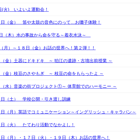
日(火) いよいよ運動会！
２日（金） 笛や太鼓の音色にのって…お囃子体験！
７日（木）水の事故から命を守る～着衣水泳～
日（月）～１８日（金）お話の世界へ！第２弾！！
（金）土器にドキドキ ～ 狛江の遺跡・古墳出前授業 ～
（金）枝豆のさやもぎ ～ 枝豆の命をもらったよ ～
（水）音楽の街プロジェクト①～ 体育館でのハーモニー ～
０日（土） 学校公開・引き渡し訓練
３日（月）英語でコミュニケーション～イングリッシュ・キャラバン～
７日（火） たてわり活動でなかよし！
６日（月）・１７日（火）・１９日（木）お話の世界へ！