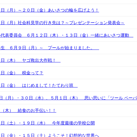
６日（月）～２０日（金）あいさつの輪を広げよう！
６日（月）社会科見学の行き先は？～プレゼンテーション発表会～
小代表委員会 ６月１２日（木）・１３日（金）一緒にあいさつ運動
年生 ６月９日（月）～ プールが始まりました。
９日（木） ヤゴ救出大作戦！
３日（金） 税金って？
３日（金） はじめまして！たてわり班
日（月）・３０日（水）、５月１日（木） 思い思いに「ツール ペー
日（木） 給食のお手伝い！！
５日（土）・１９日（水） 今年度最後の学校公開
４日（金）・１５日（土）ようこそ！幻想的な世界へ