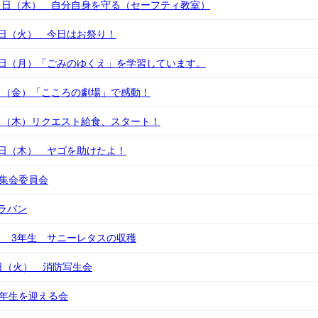
３日（木） 自分自身を守る（セーフティ教室）
日（火） 今日はお祭り！
０日（月）「ごみのゆくえ」を学習しています。
日（金）「こころの劇場」で感動！
日（木）リクエスト給食、スタート！
日（木） ヤゴを助けたよ！
 集会委員会
ラバン
 3年生 サニーレタスの収穫
日（火） 消防写生会
一年生を迎える会