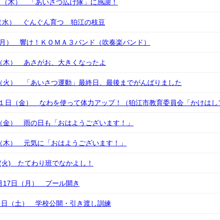
日（木） 「あいさつ広げ隊」に感謝！
（水） ぐんぐん育つ 狛江の枝豆
（月） 響け！ＫＯＭＡ３バンド（吹奏楽バンド）
日（木） あさがお、大きくなったよ
日（火） 「あいさつ運動」最終日、最後までがんばりました
２１日（金） なわを使って体力アップ！（狛江市教育委員会「かけはし
日（金） 雨の日も「おはようございます！」
日（木） 元気に「おはようございます！」
日(火) たてわり班でなかよし！
6月17日（月） プール開き
５日（土） 学校公開・引き渡し訓練