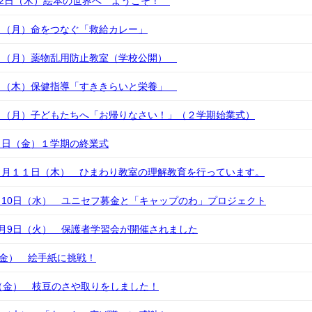
12日（木）絵本の世界へ ようこそ！
日（月）命をつなぐ「救給カレー」
日（月）薬物乱用防止教室（学校公開）
日（木）保健指導「すききらいと栄養」
日（月）子どもたちへ「お帰りなさい！」（２学期始業式）
９日（金）１学期の終業式
７月１１日（木） ひまわり教室の理解教育を行っています。
10日（水） ユニセフ募金と「キャップのわ」プロジェクト
月9日（火） 保護者学習会が開催されました
（金） 絵手紙に挑戦！
（金） 枝豆のさや取りをしました！