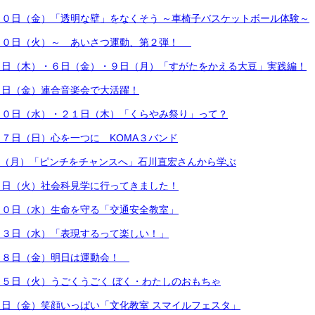
０日（金）「透明な壁」をなくそう ～車椅子バスケットボール体験～
１０日（火）～ あいさつ運動、第２弾！
５日（木）・６日（金）・９日（月）「すがたをかえる大豆」実践編！
６日（金）連合音楽会で大活躍！
２０日（水）・２１日（木）「くらやみ祭り」って？
７日（日）心を一つに KOMA３バンド
1日（月）「ピンチをチャンスへ」石川直宏さんから学ぶ
５日（火）社会科見学に行ってきました！
３０日（水）生命を守る「交通安全教室」
２３日（水）「表現するって楽しい！」
１８日（金）明日は運動会！
５日（火）うごくうごく ぼく・わたしのおもちゃ
日（金）笑顔いっぱい「文化教室 スマイルフェスタ」