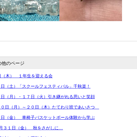
の他のページ
日（木） １年生を迎える会
８日（土）「スクールフェスティバル」千秋楽！
６日（月）・１７日（火）引き継がれる思いと笑顔
１０日（月）～２０日（木）たてわり班であいさつ
７日（金） 車椅子バスケットボール体験から学ぶ
月３１日（金） 秋をさがしに…