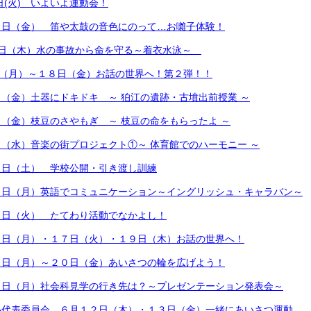
日(火) いよいよ運動会！
２日（金） 笛や太鼓の音色にのって…お囃子体験！
７日（木）水の事故から命を守る～着衣水泳～
日（月）～１８日（金）お話の世界へ！第２弾！！
（金）土器にドキドキ ～ 狛江の遺跡・古墳出前授業 ～
（金）枝豆のさやもぎ ～ 枝豆の命をもらったよ ～
（水）音楽の街プロジェクト①～ 体育館でのハーモニー ～
０日（土） 学校公開・引き渡し訓練
３日（月）英語でコミュニケーション～イングリッシュ・キャラバン～
７日（火） たてわり活動でなかよし！
６日（月）・１７日（火）・１９日（木）お話の世界へ！
６日（月）～２０日（金）あいさつの輪を広げよう！
６日（月）社会科見学の行き先は？～プレゼンテーション発表会～
小代表委員会 ６月１２日（木）・１３日（金）一緒にあいさつ運動