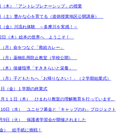
日（木）「アントレプレナーシップ」の授業
4日（土）豊かな心を育てる（道徳授業地区公開講座）
日（金）川流れ体験 ～多摩川を実感！～
12日（木）絵本の世界へ ようこそ！
日（月）命をつなぐ「救給カレー」
日（月）薬物乱用防止教室（学校公開）
日（木）保健指導「すききらいと栄養」
日（月）子どもたちへ「お帰りなさい！」（２学期始業式）
９日（金）１学期の終業式
７月１１日（木） ひまわり教室の理解教育を行っています。
10日（水） ユニセフ募金と「キャップのわ」プロジェクト
月9日（火） 保護者学習会が開催されました
（金） 絵手紙に挑戦！