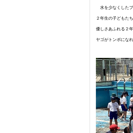
水を少なくしたプ
２年生の子どもた
優しさあふれる２
ヤゴがトンボにな