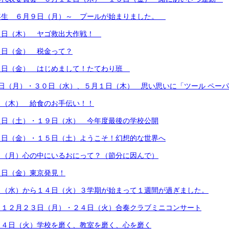
年生 ６月９日（月）～ プールが始まりました。
９日（木） ヤゴ救出大作戦！
３日（金） 税金って？
３日（金） はじめまして！たてわり班
日（月）・３０日（水）、５月１日（木） 思い思いに「ツール ペー
日（木） 給食のお手伝い！！
５日（土）・１９日（水） 今年度最後の学校公開
４日（金）・１５日（土）ようこそ！幻想的な世界へ
日（月）心の中にいるおにって？（節分に因んで）
７日（金）東京発見！
日（水）から１４日（火）３学期が始まって１週間が過ぎました。
 １２月２３日（月）・２４日（火）合奏クラブミニコンサート
２４日（火）学校を磨く、教室を磨く、心を磨く