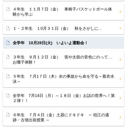
４年生 １１月７日（金） 車椅子バスケットボール体
験から学ぶ
１・２年生 １0月３１日（金） 秋をさがしに…
全学年 10月28日(火) いよいよ運動会！
３年生 ９月１２日（金） 笛や太鼓の音色にのって…
お囃子体験！
５年生 ７月1７日（木）水の事故から命を守る～着衣水
泳～
全学年 7月14日（月）～１８日（金）お話の世界へ！第
２弾！！
６年生 ７月４日（金）土器にドキドキ ～ 狛江の遺
跡・古墳出前授業 ～