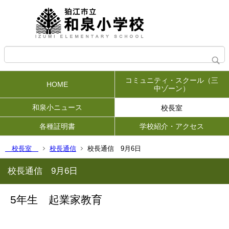
コミュニティ・スクール（三
HOME
中ゾーン）
和泉小ニュース
校長室
各種証明書
学校紹介・アクセス
校長室
校長通信
校長通信 9月6日
校長通信 9月6日
5年生 起業家教育