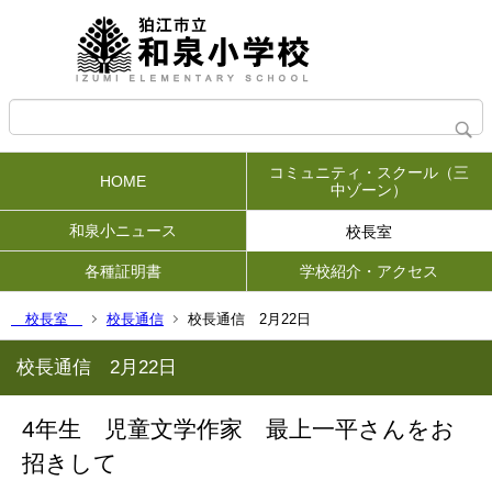
コミュニティ・スクール（三
HOME
中ゾーン）
和泉小ニュース
校長室
各種証明書
学校紹介・アクセス
校長室
校長通信
校長通信 2月22日
校長通信 2月22日
4年生 児童文学作家 最上一平さんをお
招きして