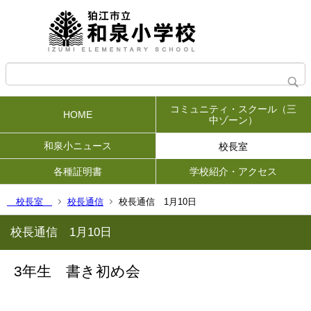
コミュニティ・スクール（三
HOME
中ゾーン）
和泉小ニュース
校長室
各種証明書
学校紹介・アクセス
校長室
校長通信
校長通信 1月10日
校長通信 1月10日
3年生 書き初め会