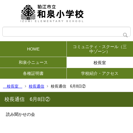
コミュニティ・スクール（三
HOME
中ゾーン）
和泉小ニュース
校長室
各種証明書
学校紹介・アクセス
校長室
校長通信
校長通信 6月8日②
校長通信 6月8日②
読み聞かせの会