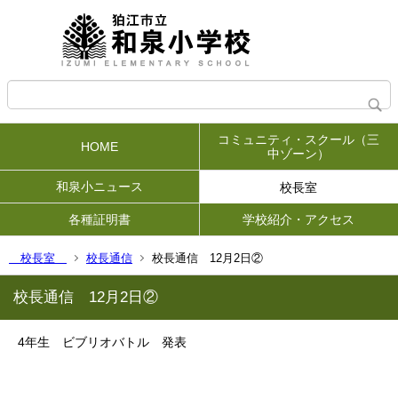
コミュニティ・スクール（三
HOME
中ゾーン）
和泉小ニュース
校長室
各種証明書
学校紹介・アクセス
校長室
校長通信
校長通信 12月2日②
校長通信 12月2日②
4年生 ビブリオバトル 発表