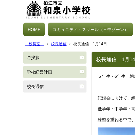
HOME
コミュニティ・スクール（三中ゾーン）
校長室
校長通信
校長通信 1月14日
ご挨拶
校長通信 1月1
学校経営計画
５年生・6年生 朝
校長通信
記録会に向けて、
低学年・中学年・高
練習を重ねる中で