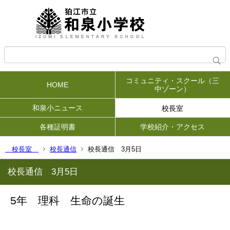
コミュニティ・スクール（三
HOME
中ゾーン）
和泉小ニュース
校長室
各種証明書
学校紹介・アクセス
校長室
校長通信
校長通信 3月5日
校長通信 3月5日
5年 理科 生命の誕生