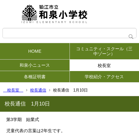
コミュニティ・スクール（三
HOME
中ゾーン）
和泉小ニュース
校長室
各種証明書
学校紹介・アクセス
校長室
校長通信
校長通信 1月10日
校長通信 1月10日
第3学期 始業式
児童代表の言葉は2年生です。