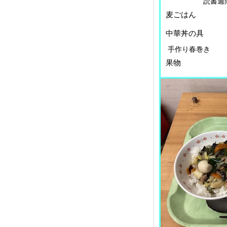
読書週間～「
麦ごはん
中華丼の具
手作り春巻き
果物