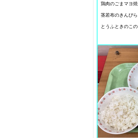
鶏肉のごまマヨ
茎若布のきん
とうふときのこ