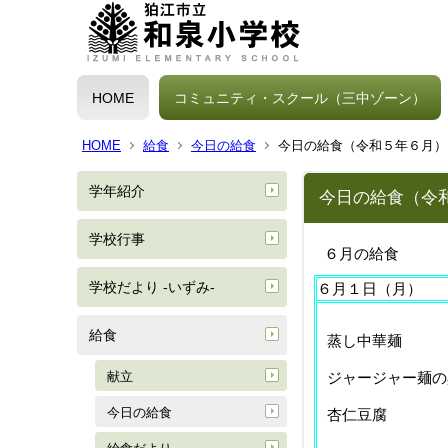
HOME
コミュニティ・スクール（三中ゾーン）
HOME
給食
今日の給食
今日の給食（令和５年６月）
学年紹介
今日の給食（令
学校行事
６月の給食
学校だより -いずみ-
６月１日（月）
給食
蒸し中華麺
献立
ジャージャー麺
今日の給食
杏仁豆腐