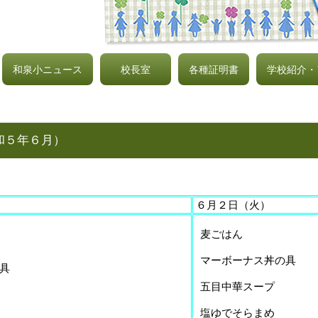
和泉小ニュース
校長室
各種証明書
学校紹介・
和５年６月）
６
月２日（火）
麦ごはん
マーボーナス丼の具
の具
五目中華スープ
塩ゆでそらまめ