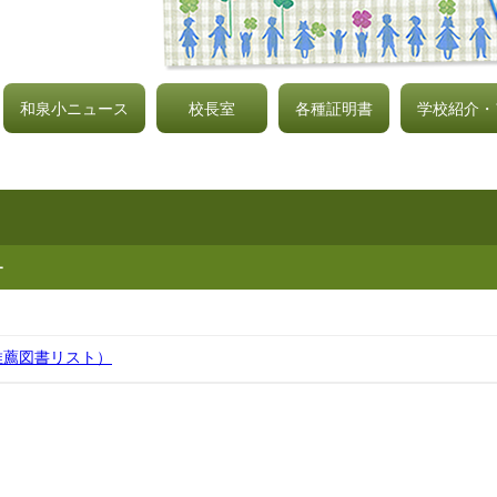
和泉小ニュース
校長室
各種証明書
学校紹介・
ー
推薦図書リスト）