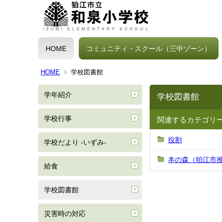
HOME
コミュニティ・スクール（三中ゾーン）
HOME
学校図書館
学年紹介
学校図書館
学校行事
関連するカテゴリ
役割
学校だより -いずみ-
本の森（狛江市
給食
学校図書館
災害時の対応