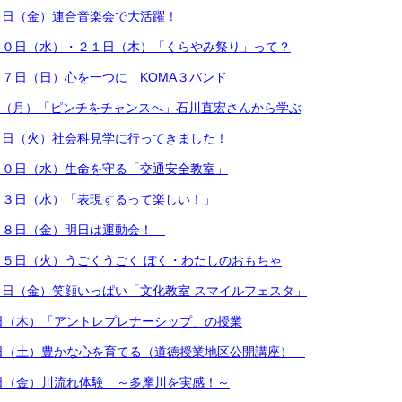
６日（金）連合音楽会で大活躍！
２０日（水）・２１日（木）「くらやみ祭り」って？
７日（日）心を一つに KOMA３バンド
1日（月）「ピンチをチャンスへ」石川直宏さんから学ぶ
５日（火）社会科見学に行ってきました！
３０日（水）生命を守る「交通安全教室」
２３日（水）「表現するって楽しい！」
１８日（金）明日は運動会！
５日（火）うごくうごく ぼく・わたしのおもちゃ
日（金）笑顔いっぱい「文化教室 スマイルフェスタ」
日（木）「アントレプレナーシップ」の授業
4日（土）豊かな心を育てる（道徳授業地区公開講座）
日（金）川流れ体験 ～多摩川を実感！～