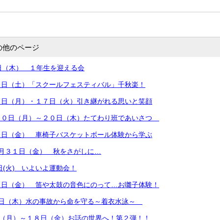
の他のページ
日（木） １年生を迎える会
８日（土）「スクールフェスティバル」千秋楽！
６日（月）・１７日（火）引き継がれる思いと笑顔
１０日（月）～２０日（木）たてわり班であいさつ
７日（金） 車椅子バスケットボール体験から学ぶ
月３１日（金） 秋をさがしに…
日(火) いよいよ運動会！
２日（金） 笛や太鼓の音色にのって…お囃子体験！
７日（木）水の事故から命を守る～着衣水泳～
日（月）～１８日（金）お話の世界へ！第２弾！！