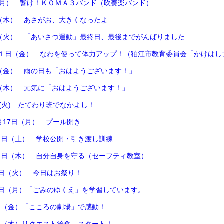
（月） 響け！ＫＯＭＡ３バンド（吹奏楽バンド）
日（木） あさがお、大きくなったよ
日（火） 「あいさつ運動」最終日、最後までがんばりました
２１日（金） なわを使って体力アップ！（狛江市教育委員会「かけはし
日（金） 雨の日も「おはようございます！」
日（木） 元気に「おはようございます！」
日(火) たてわり班でなかよし！
6月17日（月） プール開き
５日（土） 学校公開・引き渡し訓練
３日（木） 自分自身を守る（セーフティ教室）
日（火） 今日はお祭り！
０日（月）「ごみのゆくえ」を学習しています。
日（金）「こころの劇場」で感動！