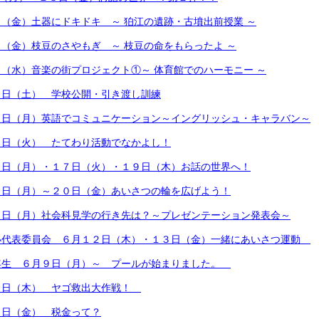
（金）土器にドキドキ ～ 狛江の遺跡・古墳出前授業 ～
（金）枝豆のさやもぎ ～ 枝豆の命をもらったよ ～
（水）音楽の街プロジェクト①～ 体育館でのハーモニー ～
０日（土） 学校公開・引き渡し訓練
３日（月）英語でコミュニケーション～イングリッシュ・キャラバン～
７日（火） たてわり活動でなかよし！
６日（月）・１７日（火）・１９日（木）お話の世界へ！
６日（月）～２０日（金）あいさつの輪を広げよう！
６日（月）社会科見学の行き先は？～プレゼンテーション発表会～
小代表委員会 ６月１２日（木）・１３日（金）一緒にあいさつ運動
年生 ６月９日（月）～ プールが始まりました。
９日（木） ヤゴ救出大作戦！
３日（金） 税金って？