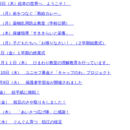
12日（木）絵本の世界へ ようこそ！
日（月）命をつなぐ「救給カレー」
日（月）薬物乱用防止教室（学校公開）
日（木）保健指導「すききらいと栄養」
日（月）子どもたちへ「お帰りなさい！」（２学期始業式）
９日（金）１学期の終業式
７月１１日（木） ひまわり教室の理解教育を行っています。
10日（水） ユニセフ募金と「キャップのわ」プロジェクト
月9日（火） 保護者学習会が開催されました
（金） 絵手紙に挑戦！
（金） 枝豆のさや取りをしました！
日（木） 「あいさつ広げ隊」に感謝！
（水） ぐんぐん育つ 狛江の枝豆