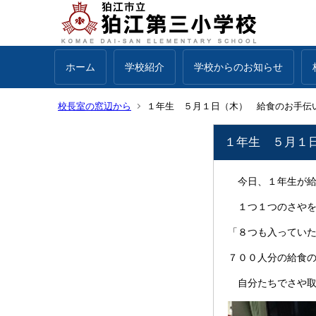
ホーム
学校紹介
学校からのお知らせ
校長室の窓辺から
１年生 ５月１日（木） 給食のお手伝
１年生 ５月１
今日、１年生が給
１つ１つのさやを
「８つも入ってい
７００人分の給食
自分たちでさや取