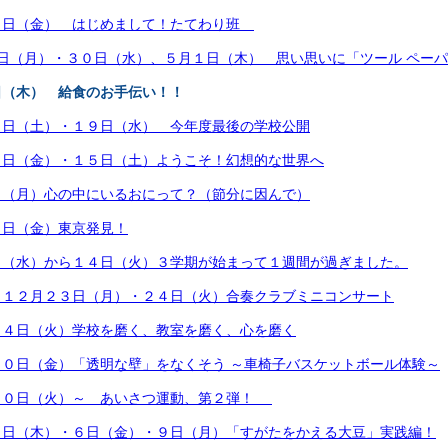
３日（金） はじめまして！たてわり班
日（月）・３０日（水）、５月１日（木） 思い思いに「ツール ペー
日（木） 給食のお手伝い！！
５日（土）・１９日（水） 今年度最後の学校公開
４日（金）・１５日（土）ようこそ！幻想的な世界へ
日（月）心の中にいるおにって？（節分に因んで）
７日（金）東京発見！
日（水）から１４日（火）３学期が始まって１週間が過ぎました。
 １２月２３日（月）・２４日（火）合奏クラブミニコンサート
２４日（火）学校を磨く、教室を磨く、心を磨く
０日（金）「透明な壁」をなくそう ～車椅子バスケットボール体験～
１０日（火）～ あいさつ運動、第２弾！
５日（木）・６日（金）・９日（月）「すがたをかえる大豆」実践編！