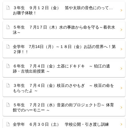
３年生 ９月１２日（金） 笛や太鼓の音色にのって…
お囃子体験！
５年生 ７月1７日（木）水の事故から命を守る～着衣水
泳～
全学年 7月14日（月）～１８日（金）お話の世界へ！第
２弾！！
６年生 ７月４日（金）土器にドキドキ ～ 狛江の遺
跡・古墳出前授業 ～
３年生 ７月４日（金）枝豆のさやもぎ ～ 枝豆の命を
もらったよ ～
５年生 ７月２日（水）音楽の街プロジェクト①～ 体育
館でのハーモニー ～
全学年 ６月３０日（土） 学校公開・引き渡し訓練