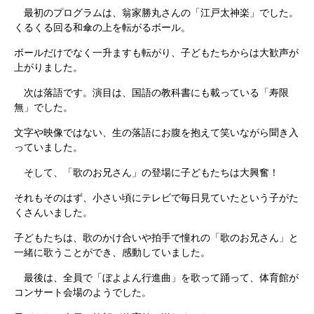
最初のプログラムは、翁家勝丸さんの「江戸太神楽」でした。
くるくる回る和傘の上を転がるボール。
ボールだけでなく一升ますも転がり、子どもたちからは大歓声が
上がりました。
次は落語です。演目は、国語の教科書にも載っている「寿限
無」でした。
文字や映像ではない、生の落語にお腹を抱えて笑いながら聞き入
っていました。
そして、「歌のお兄さん」の登場に子どもたちは大興奮！
それもそのはず、小さい頃にテレビで毎日見ていたという子がた
くさんいました。
子どもたちは、歌のかけ合いや拍手で憧れの「歌のお兄さん」と
一緒に歌うことができ、感動していました。
最後は、全員で「ぼよよん行進曲」を歌って踊って、体育館が
コンサート会場のようでした。