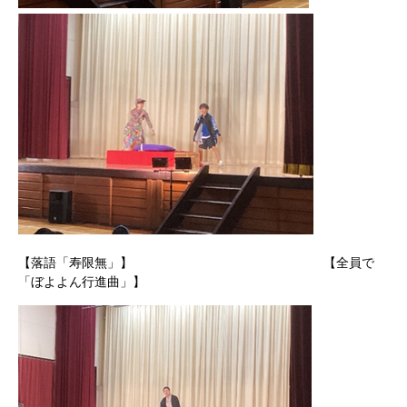
【落語「寿限無」】 【全員で
「ぼよよん行進曲」】