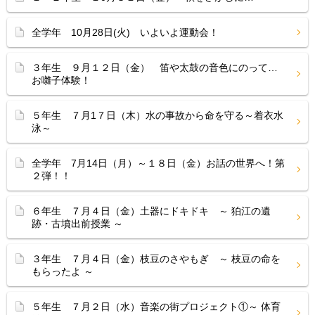
全学年 10月28日(火) いよいよ運動会！
３年生 ９月１２日（金） 笛や太鼓の音色にのって…
お囃子体験！
５年生 ７月1７日（木）水の事故から命を守る～着衣水
泳～
全学年 7月14日（月）～１８日（金）お話の世界へ！第
２弾！！
６年生 ７月４日（金）土器にドキドキ ～ 狛江の遺
跡・古墳出前授業 ～
３年生 ７月４日（金）枝豆のさやもぎ ～ 枝豆の命を
もらったよ ～
５年生 ７月２日（水）音楽の街プロジェクト①～ 体育