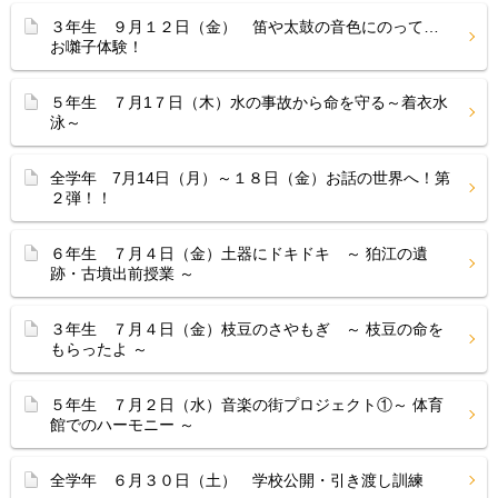
３年生 ９月１２日（金） 笛や太鼓の音色にのって…
お囃子体験！
５年生 ７月1７日（木）水の事故から命を守る～着衣水
泳～
全学年 7月14日（月）～１８日（金）お話の世界へ！第
２弾！！
６年生 ７月４日（金）土器にドキドキ ～ 狛江の遺
跡・古墳出前授業 ～
３年生 ７月４日（金）枝豆のさやもぎ ～ 枝豆の命を
もらったよ ～
５年生 ７月２日（水）音楽の街プロジェクト①～ 体育
館でのハーモニー ～
全学年 ６月３０日（土） 学校公開・引き渡し訓練