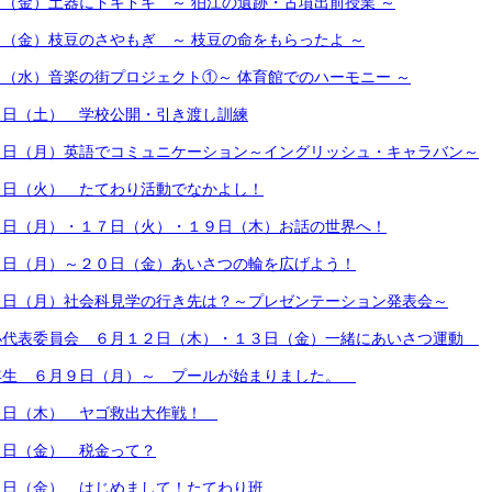
（金）土器にドキドキ ～ 狛江の遺跡・古墳出前授業 ～
（金）枝豆のさやもぎ ～ 枝豆の命をもらったよ ～
（水）音楽の街プロジェクト①～ 体育館でのハーモニー ～
０日（土） 学校公開・引き渡し訓練
３日（月）英語でコミュニケーション～イングリッシュ・キャラバン～
７日（火） たてわり活動でなかよし！
６日（月）・１７日（火）・１９日（木）お話の世界へ！
６日（月）～２０日（金）あいさつの輪を広げよう！
６日（月）社会科見学の行き先は？～プレゼンテーション発表会～
小代表委員会 ６月１２日（木）・１３日（金）一緒にあいさつ運動
年生 ６月９日（月）～ プールが始まりました。
９日（木） ヤゴ救出大作戦！
３日（金） 税金って？
３日（金） はじめまして！たてわり班