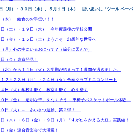
日（月）・３０日（水）、５月１日（木） 思い思いに「ツール ペー
日（木） 給食のお手伝い！！
５日（土）・１９日（水） 今年度最後の学校公開
４日（金）・１５日（土）ようこそ！幻想的な世界へ
日（月）心の中にいるおにって？（節分に因んで）
７日（金）東京発見！
日（水）から１４日（火）３学期が始まって１週間が過ぎました。
 １２月２３日（月）・２４日（火）合奏クラブミニコンサート
２４日（火）学校を磨く、教室を磨く、心を磨く
０日（金）「透明な壁」をなくそう ～車椅子バスケットボール体験～
１０日（火）～ あいさつ運動、第２弾！
５日（木）・６日（金）・９日（月）「すがたをかえる大豆」実践編！
６日（金）連合音楽会で大活躍！