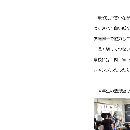
最初は戸惑いなが
つるされた白い紙
友達同士で協力し
「長く切ってつな
最後には、図工室
ジャングルだった
４年生の造形遊び