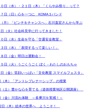
２０日（水）・２１日（木）「くらやみ祭り」って？
７日（日）心を一つに KOMA３バンド
1日（月）「ピンチをチャンスへ」石川直宏さんから学ぶ
５日（火）社会科見学に行ってきました！
３０日（水）生命を守る「交通安全教室」
２３日（水）「表現するって楽しい！」
１８日（金）明日は運動会！
５日（火）うごくうごく ぼく・わたしのおもちゃ
日（金）笑顔いっぱい「文化教室 スマイルフェスタ」
日（木）「アントレプレナーシップ」の授業
4日（土）豊かな心を育てる（道徳授業地区公開講座）
日（金）川流れ体験 ～多摩川を実感！～
12日（木）絵本の世界へ ようこそ！