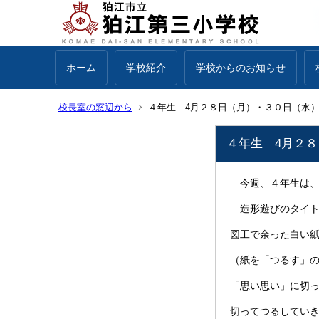
ホーム
学校紹介
学校からのお知らせ
校長室の窓辺から
４年生 4月２８日（月）・３０日（水
４年生 4月２
今週、４年生は、図
造形遊びのタイト
図工で余った白い
（紙を「つるす」
「思い思い」に切
切ってつるしてい