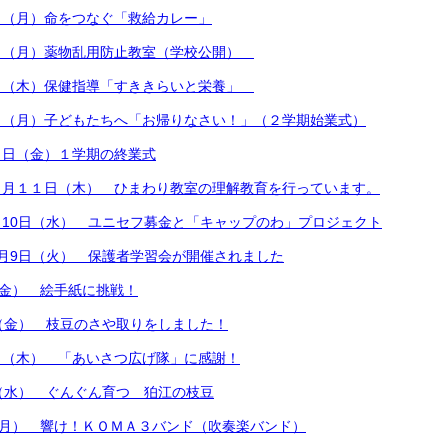
日（月）命をつなぐ「救給カレー」
日（月）薬物乱用防止教室（学校公開）
日（木）保健指導「すききらいと栄養」
日（月）子どもたちへ「お帰りなさい！」（２学期始業式）
９日（金）１学期の終業式
７月１１日（木） ひまわり教室の理解教育を行っています。
10日（水） ユニセフ募金と「キャップのわ」プロジェクト
月9日（火） 保護者学習会が開催されました
（金） 絵手紙に挑戦！
（金） 枝豆のさや取りをしました！
日（木） 「あいさつ広げ隊」に感謝！
（水） ぐんぐん育つ 狛江の枝豆
（月） 響け！ＫＯＭＡ３バンド（吹奏楽バンド）