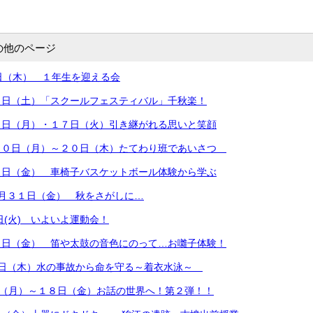
の他のページ
日（木） １年生を迎える会
８日（土）「スクールフェスティバル」千秋楽！
６日（月）・１７日（火）引き継がれる思いと笑顔
１０日（月）～２０日（木）たてわり班であいさつ
７日（金） 車椅子バスケットボール体験から学ぶ
月３１日（金） 秋をさがしに…
日(火) いよいよ運動会！
２日（金） 笛や太鼓の音色にのって…お囃子体験！
７日（木）水の事故から命を守る～着衣水泳～
日（月）～１８日（金）お話の世界へ！第２弾！！