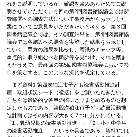
れをご説明しているが、確認を含めあらためてご説
明させていただく。今回の第2回図書館協議会では所
管部署への調査方法について事務局からお示しした
案についてご意見をいただきたいと考える。第３回
図書館協議会では、その調査結果を、第4回図書館協
議会では各施設への調査を実施した結果をお示しし
ていく。両方の結果を比較し、意識のギャップ等、
重点的に取り組むべき箇所等を見つけ、それを踏ま
えたうえで、最終回の第5回図書館協議会において答
申を策定する。このような流れを想定している。
まず資料1 第四次狛江市子ども読書活動推進計
画 取組状況シート（総括）をご覧いただきたい。
こちらは最終的な答申の際にとりまとめるものを想
定したものである。第四次狛江市子ども読書活動推
進計画ではその内容が大きく７つに分かれている。
「1．乳幼児期の読書活動推進」、「2．小・中学生
の読書活動推進」…といった具合である。資料1では