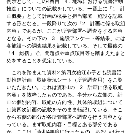
例示として、この4番目「4．地域における読書活動
推進」についての記載をしている。一番上に「1 計
画概要」として計画の概要と担当部署・施設を記載
する形となる。一段降りて次の「2 計画に係る取組
内容」であるが、ここが所管部署へ調査をする内容
となる。その下の「3 施設アンケート等結果」には
各施設への調査結果を記載している。そして最後の
「4 総括」で、問題点や重点項目等を踏まえたまと
めをすることを想定している。
これを踏まえて資料2 第四次狛江市子ども読書活
動推進計画 取組状況シート（所管調査用）をご覧
いただきたい。これは資料1の「2 計画に係る取組
内容」を抜粋したものである。半分から左側の、計
画の個別内容、取組の方向性、具体的取組について
は第四次計画の記載をそのまま転記している。そこ
から右側の部分が各所管部署へ調査を行う内容とな
っている。まず取組内容・目標とある部分である
が、ここは「令和4年度に行ったもの、あるいは行う