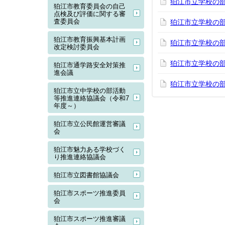
狛江市立学校の
狛江市教育委員会の自己
点検及び評価に関する審
査委員会
狛江市立学校の
狛江市教育振興基本計画
狛江市立学校の
改定検討委員会
狛江市立学校の
狛江市通学路安全対策推
進会議
狛江市立学校の部
狛江市立中学校の部活動
等推進連絡協議会（令和7
年度～）
狛江市立公民館運営審議
会
狛江市魅力ある学校づく
り推進連絡協議会
狛江市立図書館協議会
狛江市スポーツ推進委員
会
狛江市スポーツ推進審議