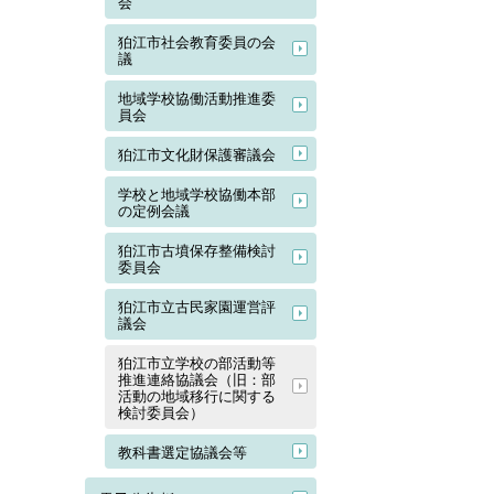
会
狛江市社会教育委員の会
議
地域学校協働活動推進委
員会
狛江市文化財保護審議会
学校と地域学校協働本部
の定例会議
狛江市古墳保存整備検討
委員会
狛江市立古民家園運営評
議会
狛江市立学校の部活動等
推進連絡協議会（旧：部
活動の地域移行に関する
検討委員会）
教科書選定協議会等