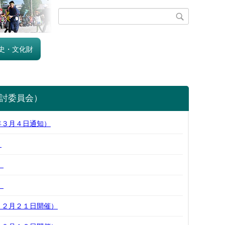
史・文化財
討委員会）
年３月４日通知）
）
）
）
１２月２１日開催）