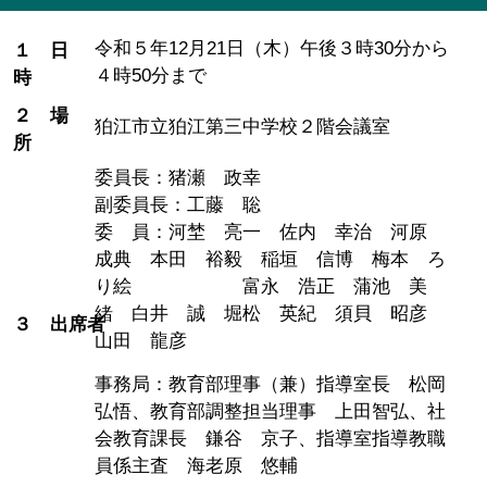
令和５年12月21日（木）午後３時30分から
１ 日
４時50分まで
時
２ 場
狛江市立狛江第三中学校２階会議室
所
委員長：猪瀬 政幸
副委員長：工藤 聡
委 員：河埜 亮一 佐内 幸治 河原
成典 本田 裕毅 稲垣 信博 梅本 ろ
り絵 富永 浩正 蒲池 美
緒 白井 誠 堀松 英紀 須貝 昭彦
３ 出席者
山田 龍彦
事務局：教育部理事（兼）指導室長 松岡
弘悟、教育部調整担当理事 上田智弘、社
会教育課長 鎌谷 京子、指導室指導教職
員係主査 海老原 悠輔