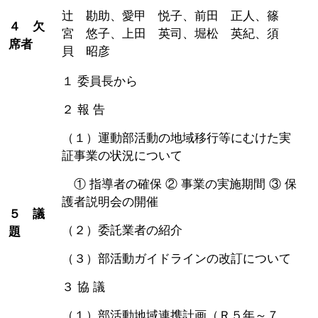
辻 勘助、愛甲 悦子、前田 正人、篠
４ 欠
宮 悠子、上田 英司、堀松 英紀、須
席者
貝 昭彦
１ 委員長から
２ 報 告
（１）運動部活動の地域移行等にむけた実
証事業の状況について
① 指導者の確保 ② 事業の実施期間 ③ 保
護者説明会の開催
５ 議
（２）委託業者の紹介
題
（３）部活動ガイドラインの改訂について
３ 協 議
（１）部活動地域連携計画（Ｒ５年～７