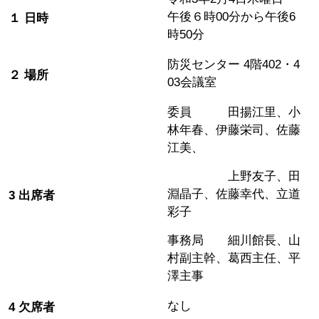
午後６時00分から午後6
１ 日時
時50分
防災センター 4階402・4
２ 場所
03会議室
委員 田揚江里、小
林年春、伊藤栄司、佐藤
江美、
上野友子、田
淵晶子、佐藤幸代、立道
3 出席者
彩子
事務局 細川館長、山
村副主幹、葛西主任、平
澤主事
なし
4 欠席者