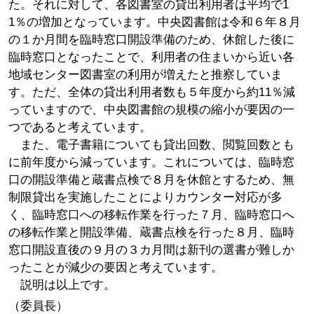
た。それに対して、各図書室の貸出利用者は平均で1
1％の増加となっています。中央図書館は令和６年８月
の１か月間を臨時窓口開設準備のため、休館した後に
臨時窓口となったことで、利用者の住まいから近い各
地域センター図書室の利用が増えたと推察していま
す。ただ、全体の貸出利用者数も５年度から約11％減
っていますので、中央図書館の規模の縮小が要因の一
つであると考えています。
また、電子書籍についても貸出回数、閲覧回数とも
に前年度から減っています。これについては、臨時窓
口の開設準備と蔵書点検で８月を休館とするため、無
制限貸出を実施したことによりカウンター対応が多
く、臨時窓口への移転作業を行った７月、臨時窓口へ
の移転作業と開設準備、蔵書点検を行った８月、臨時
窓口開設直後の９月の３カ月間は新刊の選書が難しか
ったことが減少の要因と考えています。
説明は以上です。
（委員長）