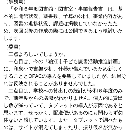
（事務局）
「令和６年度図書館・図書室・事業報告書」は、基
本的に開館状況、蔵書数、予算の公開、事業内容があ
り、図書の進捗状況、課題は掲載していなかったた
め、次回以降の作成の際には公開できるよう検討いた
します。
（委員）
二点よろしいでしょうか。
一点目は、今の「狛江市子ども読書活動推進計画」
に、和泉小で書架や机、什器が傷んでいるため新しく
することとOPACの導入を要望していましたが、結局そ
れは反映されることがありませんでした。
二点目は、学校への貸出しの統計が令和６年度のみ
で、前年度からの増減がわかりません。個人的に貸出
し数が減っていて、タブレットの導入が原因であると
思います。せっかく、配送便があるのにも関わらず勿
体ないと感じています。また、タブレットで調べたも
のは、サイトが消えてしまったり、振り仮名が無かっ