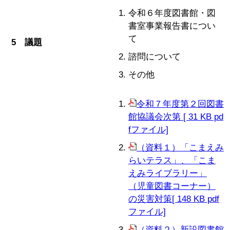
令和６年度図書館・図
書室事業報告書につい
て
5 議題
諮問について
その他
令和７年度第２回図書
館協議会次第 [ 31 KB pd
fファイル]
（資料１）「こまえみ
らいテラス」、「こま
えみライブラリー」
（児童図書コーナー）
の災害対策[ 148 KB pdf
ファ
イル]
（資料２）新設図書館