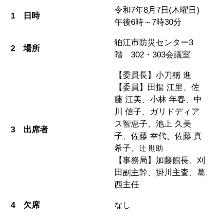
令和7年8月7日(木曜日)
1 日時
午後6時～7時30分
狛江市防災センター3
2 場所
階 302・303会議室
【委員長】小刀稱 進
【委員】田揚 江里、佐
藤 江美、小林 年春、中
川 信子、ガリドディア
ス智恵子、池上 久美
3 出席者
子、佐藤 幸代、佐藤 真
希子、
辻 勘助
【事務局】加藤館長、刈
田副主幹、掛川主査、葛
西主任
4 欠席
なし