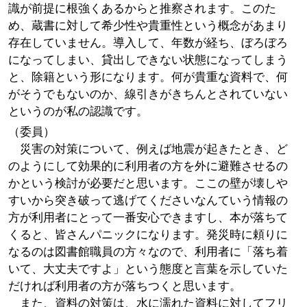
識が前提に根強くあるからと推察されます。このた
め、蔵書に対して希少性や貴重性という概念があまり
存在していません。導入して、年数が経ち、ぼろぼろ
になってしまい、貸出しできない状態になってしまう
と、除籍という形になります。何が貴重な資料で、何
がそうでもないのか、線引きがきちんとされていない
というのが私の認識です。
（委員）
災害の対策について、例えば地震が起きたとき、ど
のようにして効果的に利用者の方を外に避難させるの
かという検討が必要だと思います。ここの壁が壊しや
すいから突き破って逃げてくださいなんていう情報の
方が利用者にとって一番安心できますし、本が落ちて
くると、皆さんパニックになります。発災時に頼りに
なるのは図書館職員の方々なので、利用者に「落ち着
いて、大丈夫ですよ」という態度と言葉を示していた
だければ利用者の方が落ちつくと思います。
また、資料の対策は、水に濡れた資料に対してフリ