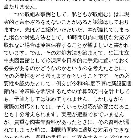
当たりません。
一つの取組み事例として、私どもが取組むには非現
実的と言わざるをえないことがあると認識はしており
ますが、先ほどご紹介いただいた、本が濡れてしまっ
た場合の対処方法として、48時間以内に適切な対応が
取れない場合は冷凍保存することが望ましいと書かれ
ています。では、その対処方法を踏まえて、狛江市立
中央図書館として冷凍庫を日常的に手元に置いておく
必要があるのかどうなのかというのを考えたときに、
その必要性をどう考えますかということです。その必
要性を認めたとして、例えば令和8年度予算に新設図書
館内に冷凍庫を常設するための予算50万円を計上して
も、予算としては認めてくれません。しかしながら、
実際の対応としては、そういった対応が必要になるこ
とも十分考えられます。実態が把握できていません
が、貴重な図書館資料があったときに、その資料が濡
れてしまった時に、制限時間内に適切な対応ができな
かったため、資料や書籍として存在することができな