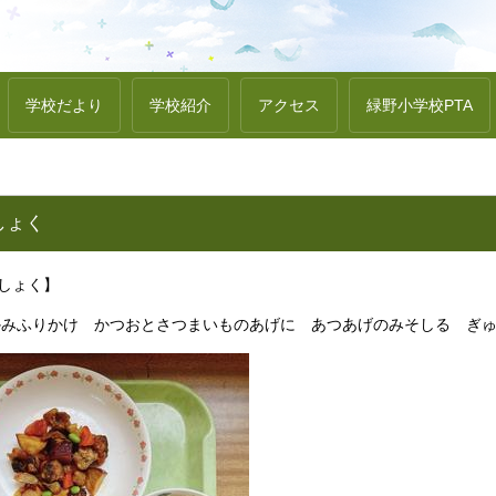
学校だより
学校紹介
アクセス
緑野小学校PTA
しょく
うしょく】
かみふりかけ かつおとさつまいものあげに あつあげのみそしる ぎ