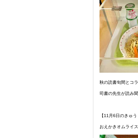
秋の読書旬間とコ
司書の先生が読み
【11月6日のきゅ
おえかきオムライ