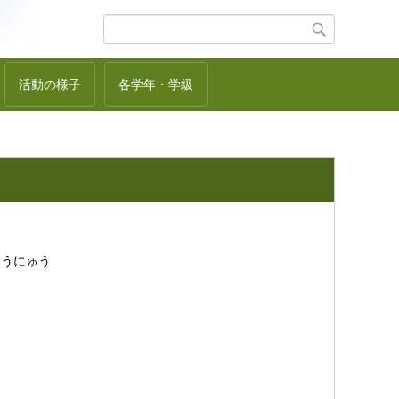
活動の様子
各学年・学級
ゅうにゅう