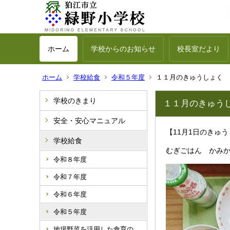
ホーム
学校からのお知らせ
校長室だより
ホーム
学校給食
令和５年度
１１月のきゅうしょく
学校のきまり
１１月のきゅう
安全・安心マニュアル
【11月1日のきゅ
学校給食
むぎごはん かみ
令和８年度
令和７年度
令和６年度
令和５年度
地場野菜を活用した食育の