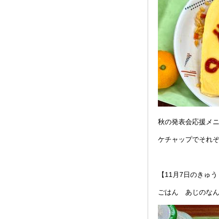
秋の発表会応援メ
ケチャップでそれ
【11月7日のきゅ
ごはん あじのな