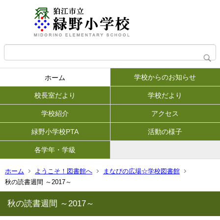
学校からのお知らせ
ホーム
校長室だより
学校だより
学校紹介
アクセス
緑野小学校PTA
活動の様子
各学年・学級
ホーム
ようこそ！図書館へ
まなびの広場☆学校図書館
秋の読書週間 ～2017～
秋の読書週間 ～2017～