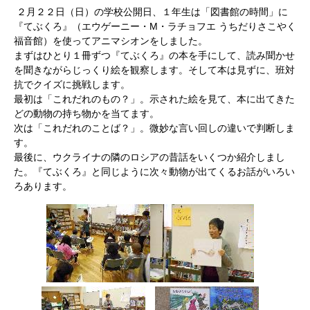
２月２２日（日）の学校公開日、１年生は「図書館の時間」に
『てぶくろ』（エウゲーニー・М・ラチョフエ うちだりさこやく
福音館）を使ってアニマシオンをしました。
まずはひとり１冊ずつ『てぶくろ』の本を手にして、読み聞かせ
を聞きながらじっくり絵を観察します。そして本は見ずに、班対
抗でクイズに挑戦します。
最初は「これだれのもの？」。示された絵を見て、本に出てきた
どの動物の持ち物かを当てます。
次は「これだれのことば？」。微妙な言い回しの違いで判断しま
す。
最後に、ウクライナの隣のロシアの昔話をいくつか紹介しまし
た。『てぶくろ』と同じように次々動物が出てくるお話がいろい
ろあります。