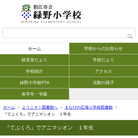
学校からのお知らせ
ホーム
校長室だより
学校だより
学校紹介
アクセス
緑野小学校PTA
活動の様子
各学年・学級
ホーム
ようこそ！図書館へ
まなびの広場☆学校図書館
『てぶくろ』でアニマシオン １年生
『てぶくろ』でアニマシオン １年生