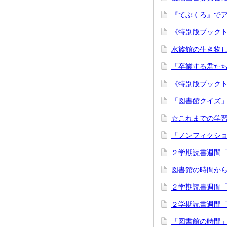
『てぶくろ』で
《特別版ブック
水族館の生き物
「卒業する君た
《特別版ブックト
「図書館クイズ」
☆これまでの学習
「ノンフィクショ
２学期読書週間
図書館の時間か
２学期読書週間
２学期読書週間
「図書館の時間