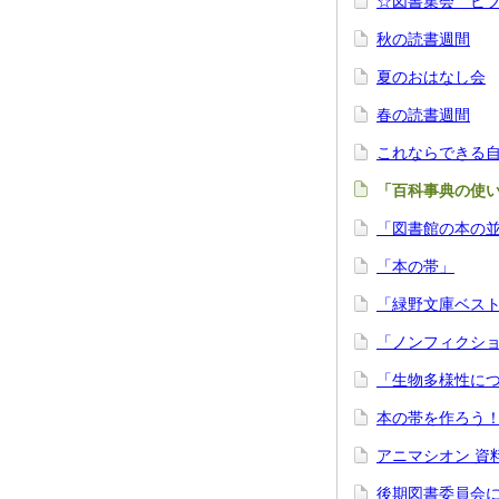
☆図書集会 ビ
秋の読書週間
夏のおはなし会
春の読書週間
これならできる
「百科事典の使
「図書館の本の
「本の帯」
「緑野文庫ベス
「ノンフィクショ
「生物多様性に
本の帯を作ろう！
アニマシオン 資
後期図書委員会