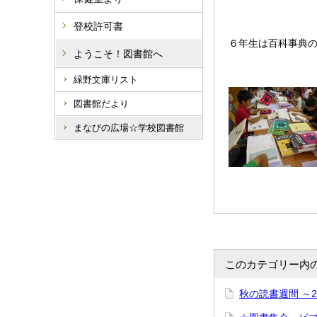
登校許可書
６年生は百科事典
ようこそ！図書館へ
緑野文庫リスト
図書館だより
まなびの広場☆学校図書館
このカテゴリー内
秋の読書週間 ～2