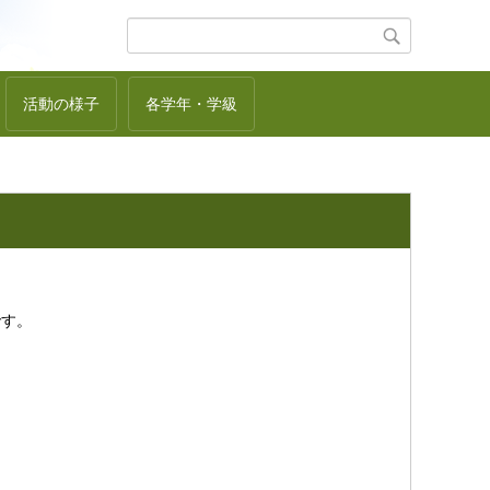
活動の様子
各学年・学級
です。