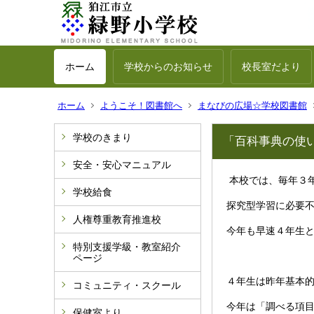
ホーム
学校からのお知らせ
校長室だより
ホーム
ようこそ！図書館へ
まなびの広場☆学校図書館
学校のきまり
「百科事典の使
安全・安心マニュアル
本校では、毎年３
学校給食
探究型学習に必要
人権尊重教育推進校
今年も早速４年生
特別支援学級・教室紹介
ページ
４年生は昨年基本
コミュニティ・スクール
今年は「調べる項
保健室より