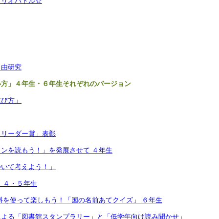
ブリオバトル☆
自由研究
い方」４年生・６年生それぞれのバージョン
並び方」
トリーダー賞」表彰
ンを読もう！」を発展させて ４年生
ついて考えよう！」
 ４・５年生
料を使って楽しもう！「国の名前あてクイズ」 ６年生
による「図書館スタンプラリー」と「低学年向け読み聞かせ」