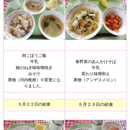
肉ごぼうご飯
牛乳
春野菜のあんかけそば
鰆のねぎ味味噌焼き
牛乳
みそ汁
変わり味噌和え
果物（河内晩柑）※変更にな
果物（アンデスメロン）
りました。
５月２２日の給食
５月２３
日の給食