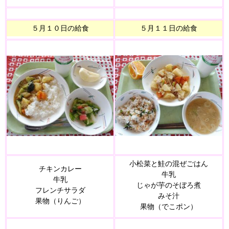
５月１０日の給食
５月１１日の給食
小松菜と鮭の混ぜごはん
チキンカレー
牛乳
牛乳
じゃが芋のそぼろ煮
フレンチサラダ
みそ汁
果物（りんご）
果物（でこポン）