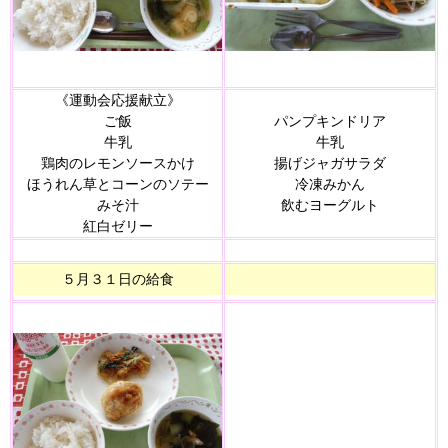
《運動会応援献立》
ご飯
パンプキンドリア
牛乳
牛乳
鶏肉のレモンソースかけ
揚げジャガサラダ
ほうれん草とコーンのソテー
冷凍みかん
みそ汁
飲むヨーグルト
紅白ゼリー
５月３１日の給食