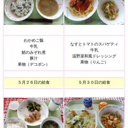
わかめご飯
なすとトマトのスパゲティ
牛乳
牛乳
鯖のみぞれ煮
温野菜和風ドレッシング
豚汁
果物（りんご）
果物（デコポン）
５月２６日の給食
５月３０日の給食