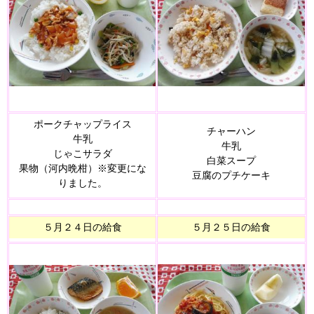
ポークチャップライス
チャーハン
牛乳
牛乳
じゃこサラダ
白菜スープ
果物（河内晩柑）※変更にな
豆腐のプチケーキ
りました。
５月２４日の給食
５月２５日の給食