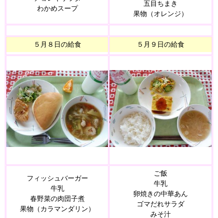
五目ちまき
わかめスープ
果物（オレンジ）
５月８日の給食
５月９日の給食
ご飯
フィッシュバーガー
牛乳
牛乳
卵焼きの中華あん
春野菜の肉団子煮
ゴマだれサラダ
果物（カラマンダリン）
みそ汁