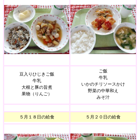
ご飯
豆入りひじきご飯
牛乳
牛乳
いかのチリソースかけ
大根と豚の旨煮
野菜の中華和え
果物（りんご）
みそ汁
５月１８日の給食
５月２０日の給食