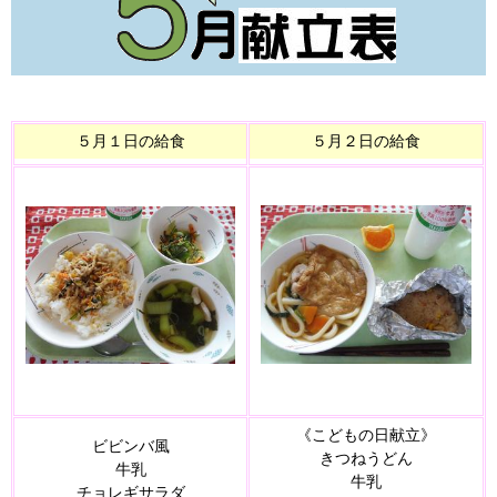
５月１日の給食
５月２日の給食
《こどもの日献立》
ビビンバ風
きつねうどん
牛乳
牛乳
チョレギサラダ