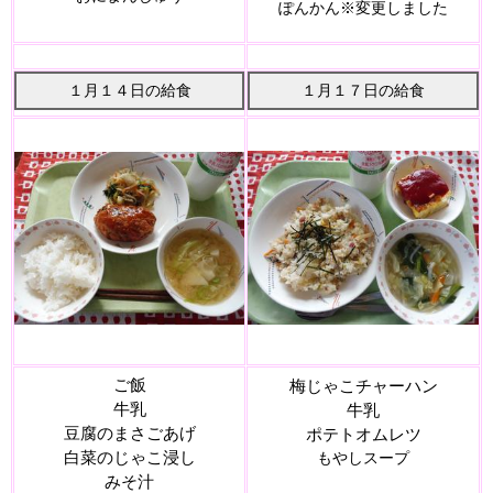
ぽんかん※変更しました
１月１４日の給食
１月１７日の給食
ご飯
梅じゃこチャーハン
牛乳
牛乳
豆腐のまさごあげ
ポテトオムレツ
白菜のじゃこ浸し
もやしスープ
みそ汁