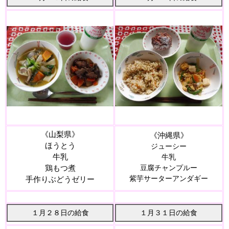
《山梨県
》
《沖縄県
》
ほうとう
ジューシー
牛乳
牛乳
鶏もつ煮
豆腐チャンプルー
紫芋サーターアンダギー
手作りぶどうゼリー
１月２８日の給食
１月３１日の給食