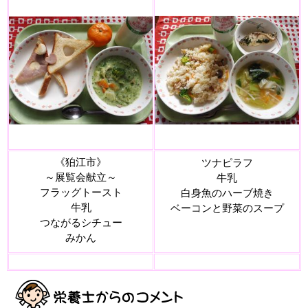
《狛江市
》
ツナピラフ
～展覧会献立～
牛乳
フラッグトースト
白身魚のハーブ焼き
牛乳
ベーコンと野菜のスープ
つながるシチュー
みかん