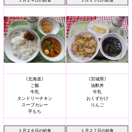
１月２４日の給食
１月２５日の給食
《北海道
》
《宮城県
》
ご飯
油麩丼
牛乳
牛乳
タンドリーチキン
おくずかけ
スープカレー
りんご
芋もち
１月２６日の給食
１月２７日の給食