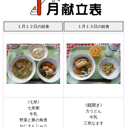
１月１２日の給食
１月１３日の給食
《七草》
《鏡開き》
七草粥
力うどん
牛乳
牛乳
野菜と豚の角煮
三色なます
おにまんじゅう