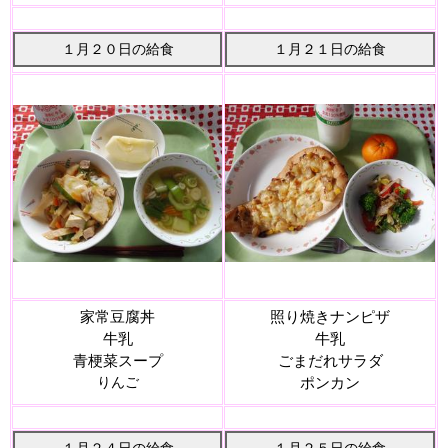
１月２０日の給食
１月２１日の給食
家常豆腐丼
照り焼きナンピザ
牛乳
牛乳
青梗菜スープ
ごまだれサラダ
りんご
ポンカン