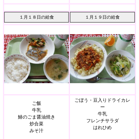
１月１８日の給食
１月１９日の給食
ごぼう・豆入りドライカレ
ご飯
ー
牛乳
牛乳
鰆のごま醤油焼き
フレンチサラダ
炒合菜
はれひめ
みそ汁