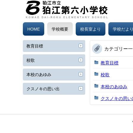
HOME
学校概要
校長室より
学校だよ
教育目標
カテゴリー一
校歌
教育目標
本校のあゆみ
校歌
本校のあゆみ
クスノキの思い出
クスノキの思い