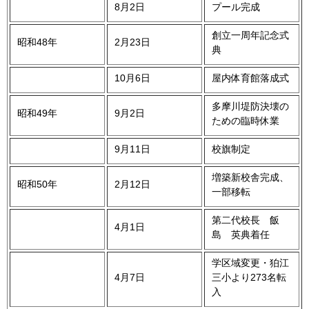
8月2日
プール完成
創立一周年記念式
昭和48年
2月23日
典
10月6日
屋内体育館落成式
多摩川堤防決壊の
昭和49年
9月2日
ための臨時休業
9月11日
校旗制定
増築新校舎完成、
昭和50年
2月12日
一部移転
第二代校長 飯
4月1日
島 英典着任
学区域変更・狛江
4月7日
三小より273名転
入