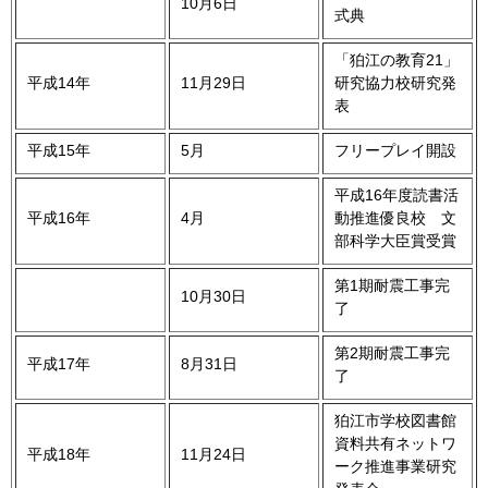
10月6日
式典
「狛江の教育21」
平成14年
11月29日
研究協力校研究発
表
平成15年
5月
フリープレイ開設
平成16年度読書活
平成16年
4月
動推進優良校 文
部科学大臣賞受賞
第1期耐震工事完
10月30日
了
第2期耐震工事完
平成17年
8月31日
了
狛江市学校図書館
資料共有ネットワ
平成18年
11月24日
ーク推進事業研究