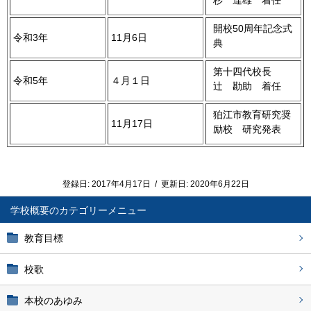
杉 達雄 着任
開校50周年記念式
令和3年
11月6日
典
第十四代校長
令和5年
４月１日
辻 勘助 着任
狛江市教育研究奨
11月17日
励校 研究発表
登録日:
2017年4月17日
/
更新日:
2020年6月22日
学校概要
教育目標
校歌
本校のあゆみ