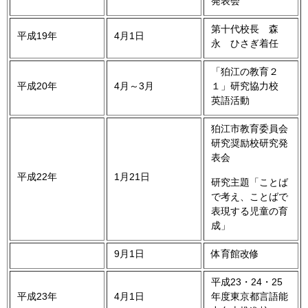
発表会
第十代校長 森
平成19年
4月1日
永 ひさぎ着任
「狛江の教育２
平成20年
4月～3月
１」研究協力校
英語活動
狛江市教育委員会
研究奨励校研究発
表会
平成22年
1月21日
研究主題「ことば
で考え、ことばで
表現する児童の育
成」
9月1日
体育館改修
平成23・24・25
平成23年
4月1日
年度東京都言語能