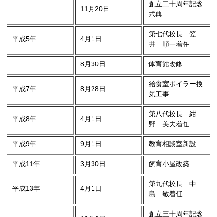
創立二十周年記念
11月20日
式典
第七代校長 笠
平成5年
4月1日
井 順一着任
8月30日
体育館改修
給食室ボイラー換
平成7年
8月28日
気工事
第八代校長 紺
平成8年
4月1日
野 美夫着任
平成9年
9月1日
教育相談室新設
平成11年
3月30日
飼育小屋改築
第九代校長 中
平成13年
4月1日
島 敏着任
創立三十周年記念