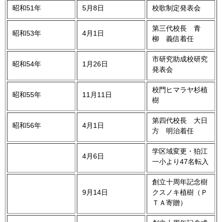
昭和51年
5月8日
校歌制定発表会
第三代校長 青
昭和53年
4月1日
柳 義信着任
市研究助成校研究
昭和54年
1月26日
発表会
校門ヒマラヤ杉植
昭和55年
11月11日
樹
第四代校長 大日
昭和56年
4月1日
方 明治着任
学区域変更・狛江
4月6日
一小より47名転入
創立十周年記念樹
9月14日
クスノキ植樹（Ｐ
ＴＡ寄贈）