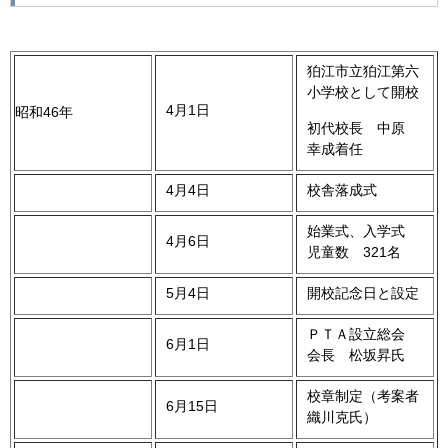
狛江市立狛江第六
小学校として開校
4月1日
昭和46年
初代校長 中原
幸成着任
4月4日
校舎落成式
始業式、入学式
4月6日
児童数 321名
5月4日
開校記念日と設定
ＰＴＡ設立総会
6月1日
会長 松坂昇氏
校章制定（考案者
6月15日
織川克氏）