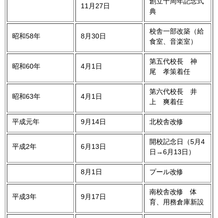
創立十周年記念式
11月27日
典
校舎一部改築（給
昭和58年
8月30日
食室、音楽室）
第五代校長 神
昭和60年
4月1日
尾 孝策着任
第六代校長 井
昭和63年
4月1日
上 爽着任
平成元年
9月14日
北校舎改修
開校記念日（5月4
平成2年
6月13日
日→6月13日）
8月1日
プール改修
南校舎改修 体
平成3年
9月17日
育、用務倉庫新設