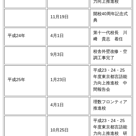
力向上推進校
開校40周年記念式
11月19日
典
第十一代校長 川
平成24年
4月1日
﨑 貴志 着任
校舎外壁改修・空
9月3日
調工事完了
平成23・24・25
年度東京都言語能
平成25年
1月23日
力向上推進校 中
間報告会
理数フロンティア
4月1日
推進校
平成23・24・25
年度東京都言語能
10月25日
力向上推進校 研