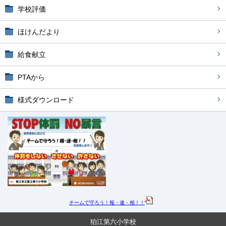
学校評価
ほけんだより
給食献立
PTAから
様式ダウンロード
チームで守ろう！
報・連・相！！
狛江第六小学校