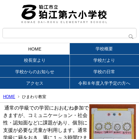
学校概要
HOME
校長室より
学校だより
学校からのお知らせ
学校の日常
アクセス
令和８年度入学予定の方へ
HOME
ひまわり教室
通常の学級での学習におおむね参加で
きますが、コミュニケーション・
社会
性・認知面などに課題があり、個別に
支援が必要な児童が利用します。
通常
学級に籍をおき、週に１～３時間ひま