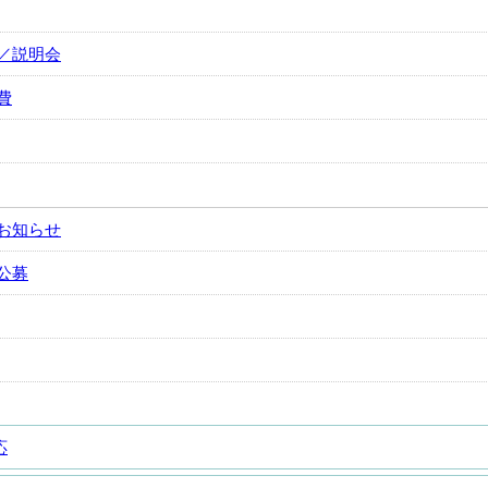
／説明会
費
お知らせ
公募
応