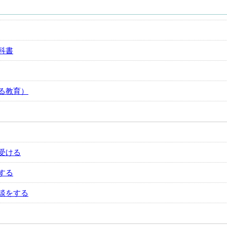
科書
る教育）
受ける
する
談をする