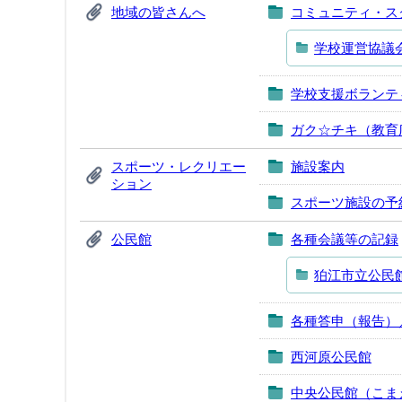
地域の皆さんへ
コミュニティ・ス
学校運営協議
学校支援ボランテ
ガク☆チキ（教育
スポーツ・レクリエー
施設案内
ション
スポーツ施設の予
公民館
各種会議等の記録
狛江市立公民
各種答申（報告）
西河原公民館
中央公民館（こま