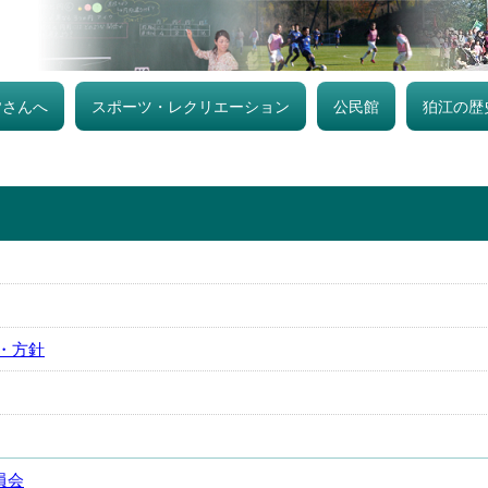
皆さんへ
スポーツ・レクリエーション
公民館
狛江の歴
・方針
員会