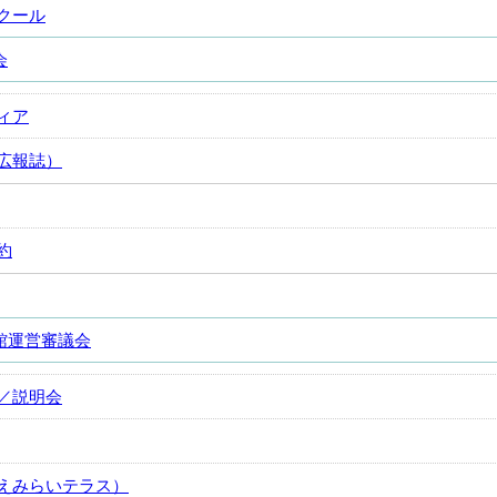
クール
会
ィア
広報誌）
約
館運営審議会
／説明会
えみらいテラス）