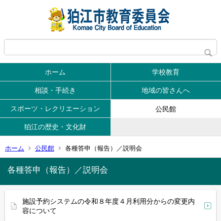
ホーム
学校教育
相談・手続き
地域の皆さんへ
スポーツ・レクリエーション
公民館
狛江の歴史・文化財
ホーム
公民館
各種答申（報告）／説明会
各種答申（報告）／説明会
施設予約システムの令和８年度４月利用分からの変更内
容について