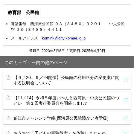
教育部 公民館
電話番号 西河原公民館 ０３（３４８０）３２０１ 中央公民
館 ０３（３４８８）４４１１
メールアドレス
komink@city.komae.lg.jp
登録日:
2023年5月8日
/
更新日:
2025年4月9日
このカテゴリー内の他のページ
【９／20、９／24開催】公民館の利用区分の変更案に関
する説明会について
【11／14】令和５年度いべんと西河原・中央公民館のつ
どい 第１回実行委員会を開催しました
狛江市チャレンジ学級(西河原公民館障がい者学級)
おうちで「子どもの実験教室」を体験しませんか