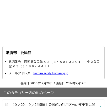
教育部 公民館
電話番号 西河原公民館 ０３（３４８０）３２０１ 中央公民
館 ０３（３４８８）４４１１
メールアドレス
komink@city.komae.lg.jp
登録日:
2016年12月20日
/
更新日:
2024年7月19日
このカテゴリー内の他のページ
【９／20、９／24開催】公民館の利用区分の変更案に関