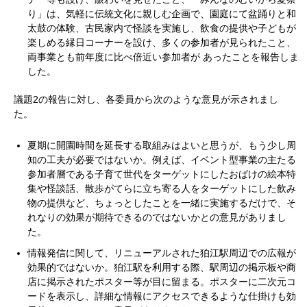
り」は、気軽に伝統文化に親しむ企画で、園庭にて盆踊りと和
太鼓の体験、古民家内で怪談を実施し、飲食の提供や子どもが
楽しめる縁日コーナーを設け、多くの参加者が見られたこと、
両事業とも前年度に比べ倍近い参加者が あったことを報告しま
した。
議題2の報告に対し、各委員から次のような意見が示されまし
た。
夏期に開園時間を延長する取組みはよいと思うが、もう少し周
知の工夫が必要ではないか。例えば、イベント型事業の主たる
参加者層である子育て世代をターゲットにしたおばけの絵本特
集や怪談話、散歩がてらに立ち寄る人をターゲットにした飲み
物の提供など、ちょっとしたことを一緒に実施するだけで、そ
れなりの効果が期待できるのではないかとの意見がありまし
た。
情報発信に関して、リニューアルされた狛江駅周辺での広報が
効果的ではないか。狛江駅を利用する際、駅周辺の掲示板や商
店に掲示されたポスター等が目に留まる。ポスターに二次元コ
ードを表示し、詳細な情報にアクセスできるような仕掛けも効