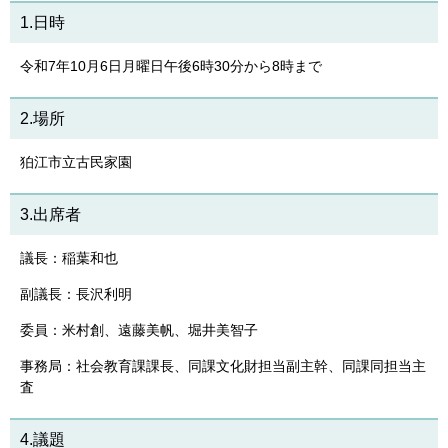
1.日時
令和7年10月6日月曜日午後6時30分から8時まで
2.場所
狛江市立古民家園
3.出席者
議長：稲葉和也
副議長：長沢利明
委員：米村創、遠藤美帆、堀井美智子
事務局：社会教育課課長、同課文化財担当副主幹、同課同担当主
査
4.議題