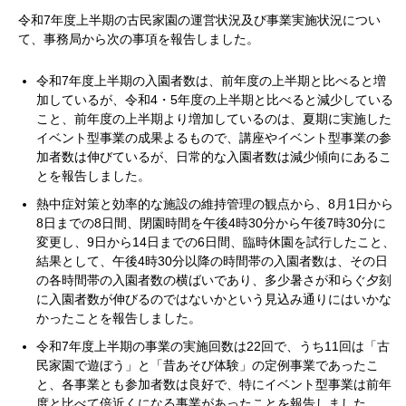
令和7年度上半期の古民家園の運営状況及び事業実施状況につい
て、事務局から次の事項を報告しました。
令和7年度上半期の入園者数は、前年度の上半期と比べると増
加しているが、令和4・5年度の上半期と比べると減少している
こと、前年度の上半期より増加しているのは、夏期に実施した
イベント型事業の成果よるもので、講座やイベント型事業の参
加者数は伸びているが、日常的な入園者数は減少傾向にあるこ
とを報告しました。
熱中症対策と効率的な施設の維持管理の観点から、8月1日から
8日までの8日間、閉園時間を午後4時30分から午後7時30分に
変更し、9日から14日までの6日間、臨時休園を試行したこと、
結果として、午後4時30分以降の時間帯の入園者数は、その日
の各時間帯の入園者数の横ばいであり、多少暑さが和らぐ夕刻
に入園者数が伸びるのではないかという見込み通りにはいかな
かったことを報告しました。
令和7年度上半期の事業の実施回数は22回で、うち11回は「古
民家園で遊ぼう」と「昔あそび体験」の定例事業であったこ
と、各事業とも参加者数は良好で、特にイベント型事業は前年
度と比べて倍近くになる事業があったことを報告しました。