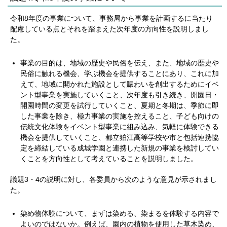
令和8年度の事業について、事務局から事業を計画するに当たり
配慮している点とそれを踏まえた次年度の方向性を説明しまし
た。
事業の目的は、地域の歴史や民俗を伝え、また、地域の歴史や
民俗に触れる機会、学ぶ機会を提供することにあり、これに加
えて、地域に開かれた施設として賑わいを創出するためにイベ
ント型事業を実施していくこと、次年度も引き続き、開園日・
開園時間の変更を試行していくこと、夏期と冬期は、季節に即
した事業を除き、極力事業の実施を控えること、子ども向けの
伝統文化体験をイベント型事業に組み込み、気軽に体験できる
機会を提供していくこと、都立狛江高等学校や市と包括連携協
定を締結している成城学園と連携した新規の事業を検討してい
くことを方向性として考えていることを説明しました。
議題3・4の説明に対し、各委員から次のような意見が示されまし
た。
染め物体験について、まずは染める、染まるを体験する内容で
よいのではないか。例えば、園内の植物を使用した草木染め、