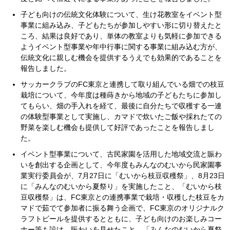
子ども向けの伝統文化体験について、生け花教室をイベント型
事業に組み込み、子どもたちが参加しやすい形に切り替えたと
ころ、結果は良好であり、単体の教室よりも気軽に参加できる
ようイベント型事業や年中行事に関する事業に組み込む方が、
伝統文化に親しむ機会を提供するうえでも効果的であることを
報告しました。
サッカークラブのFC東京と連携して取り組んでいる畑での枝豆
栽培について、今年度は種蒔きから地域の子どもたちに参加し
てもらい、畑の手入れを経て、最後に自分たちで収穫する一連
の体験型事業として実施し、カマドで炊いたご飯や採れたての
野菜を楽しむ機会も提供して好評であったことを報告しまし
た。
イベント型事業について、古民家園を活用した地域交流と賑わ
いを創出する企画として、今年度もみんなのむいから民家園事
業実行委員会が、7月27日に「むいから枝豆収穫祭」、8月23日
に「みんなのむいから夏祭り」を実施したこと、「むいから枝
豆収穫祭」は、FC東京との連携事業で栽培・収穫した枝豆をカ
マドで茹でて参加者に振る舞う企画で、FC東京のオリジナルク
ラフトビールを提供するとともに、子ども向けのお楽しみコー
ナー等も設け、賑わいを見せたこと、「みんなのむいから夏祭