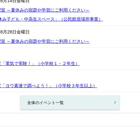
ら
8月14日
金曜日
習室 ～夏休みの宿題や学習にご利用ください～
夏休み子ども・中高生スペース」（公民館居場所事業）
ら
8月28日
金曜日
習室 ～夏休みの宿題や学習にご利用ください～
室「電気で実験！」（小学校１・２年生）
室「ヨウ素液で調べよう！」（小学校３年生以上）
全体のイベント一覧