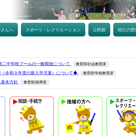
皆さんへ
スポーツ・レクリエーション
公民館
狛江の歴
江第二中学校プールの一般開放について
教育部/社会教育課
断（令和９年度の新入学児童）について◆
教育部/学校教育課
止基本方針
教育部/指導室