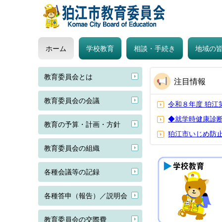
ホーム
学校教育
相談・手続き
地域の
教育委員会とは
注目情報
教育委員会の会議
令和８年度 狛
◆就学時健康診
教育の予算・計画・方針
狛江市いじめ防
教育委員会の組織
各種会議等の記録
各種答申（報告）／説明会
教育委員会の交際費