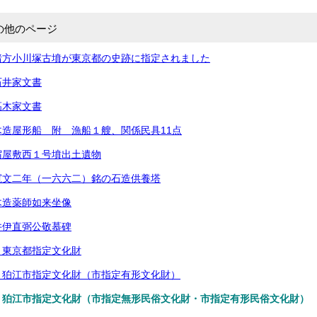
の他のページ
猪方小川塚古墳が東京都の史跡に指定されました
石井家文書
髙木家文書
造屋形船 附 漁船１艘、関係民具11点
宿屋敷西１号墳出土遺物
寛文二年（一六六二）銘の石造供養塔
木造薬師如来坐像
井伊直弼公敬慕碑
 東京都指定文化財
 狛江市指定文化財（市指定有形文化財）
 狛江市指定文化財（市指定無形民俗文化財・市指定有形民俗文化財）