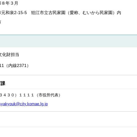
和８年３月
元和泉2-15-5 狛江市立古民家園（愛称、むいから民家園）内
市
文化財担当
111（内線2371）
育課
３４３０）１１１１（市役所代表）
syakyouk@city.komae.lg.jp