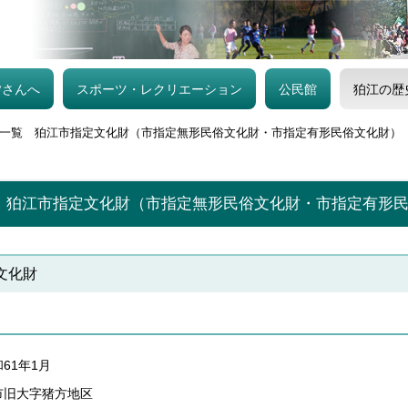
皆さんへ
スポーツ・レクリエーション
公民館
狛江の歴
一覧 狛江市指定文化財（市指定無形民俗文化財・市指定有形民俗文化財）
 狛江市指定文化財（市指定無形民俗文化財・市指定有形
文化財
61年1月
市旧大字猪方地区