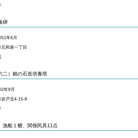
寺
板碑
51年6月
市元和泉一丁目
蔵
六二）銘の石造供養塔
2年9月
戸北4-15-8
寺
 漁船１艘、関係民具11点