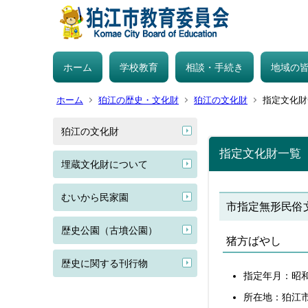
ホーム
学校教育
相談・手続き
地域の
ホーム
狛江の歴史・文化財
狛江の文化財
指定文化財
狛江の文化財
指定文化財一覧
埋蔵文化財について
むいから民家園
市指定無形民俗
歴史公園（古墳公園）
猪方ばやし
歴史に関する刊行物
指定年月：昭和
所在地：狛江