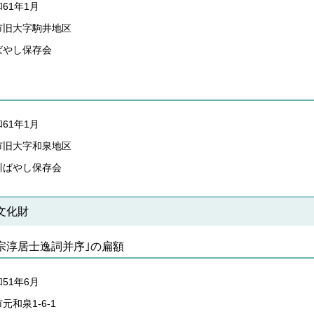
61年1月
市旧大字駒井地区
ばやし保存会
61年1月
市旧大字和泉地区
川ばやし保存会
文化財
宗淳居士逸詞并序｣の扁額
51年6月
和泉1-6-1