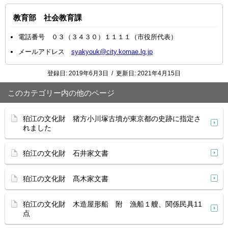
教育部 社会教育課
電話番号 ０３（３４３０）１１１１（市役所代表）
メールアドレス
syakyouk@city.komae.lg.jp
登録日:
2019年6月3日
/
更新日:
2021年4月15日
このカテゴリー内の他のページ
狛江の文化財 猪方小川塚古墳が東京都の史跡に指定さ
れました
狛江の文化財 石井家文書
狛江の文化財 髙木家文書
狛江の文化財 木造屋形船 附 漁船１艘、関係民具11
点