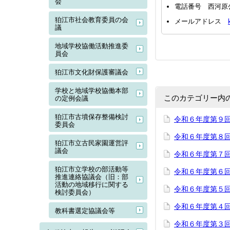
会
電話番号 西河原
狛江市社会教育委員の会
メールアドレス
議
地域学校協働活動推進委
員会
狛江市文化財保護審議会
学校と地域学校協働本部
このカテゴリー内
の定例会議
狛江市古墳保存整備検討
令和６年度第９回
委員会
令和６年度第８回
狛江市立古民家園運営評
議会
令和６年度第７回
狛江市立学校の部活動等
令和６年度第６回
推進連絡協議会（旧：部
活動の地域移行に関する
令和６年度第５回
検討委員会）
令和６年度第４回
教科書選定協議会等
令和６年度第３回