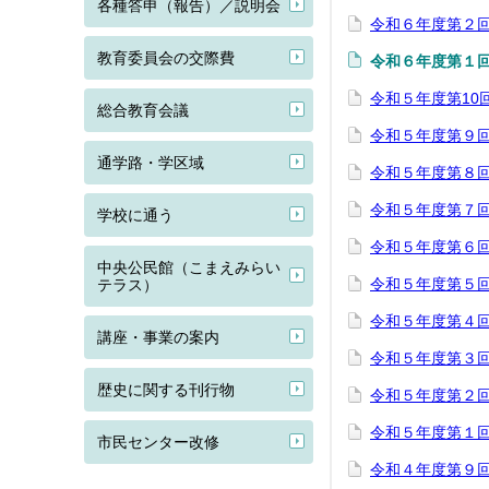
各種答申（報告）／説明会
令和６年度第２回
教育委員会の交際費
令和６年度第１回
令和５年度第10
総合教育会議
令和５年度第９回
通学路・学区域
令和５年度第８回
令和５年度第７回
学校に通う
令和５年度第６回
中央公民館（こまえみらい
令和５年度第５回
テラス）
令和５年度第４回
講座・事業の案内
令和５年度第３回
歴史に関する刊行物
令和５年度第２回
令和５年度第１回
市民センター改修
令和４年度第９回