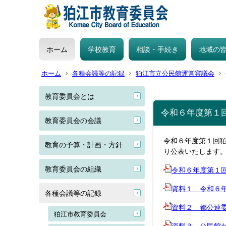
ホーム
学校教育
相談・手続き
地域の
ホーム
各種会議等の記録
狛江市立公民館運営審議会
教育委員会とは
令和６年度第１
教育委員会の会議
令和６年度第１回
教育の予算・計画・方針
り公表いたします
教育委員会の組織
令和６年度第１
資料１ 令和６
各種会議等の記録
資料２ 都公連
狛江市教育委員会