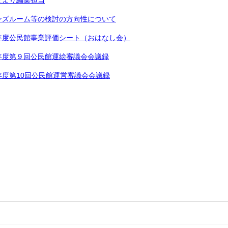
だより編集担当
ンズルーム等の検討の方向性について
年度公民館事業評価シート（おはなし会）
年度第９回公民館運絵審議会会議録
度第10回公民館運営審議会会議録