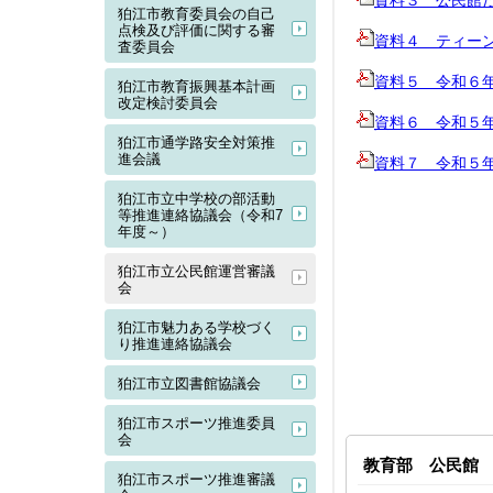
資料３ 公民館
狛江市教育委員会の自己
点検及び評価に関する審
資料４ ティー
査委員会
資料５ 令和６
狛江市教育振興基本計画
改定検討委員会
資料６ 令和５
狛江市通学路安全対策推
進会議
資料７ 令和５年
狛江市立中学校の部活動
等推進連絡協議会（令和7
年度～）
狛江市立公民館運営審議
会
狛江市魅力ある学校づく
り推進連絡協議会
狛江市立図書館協議会
狛江市スポーツ推進委員
会
教育部 公民館
狛江市スポーツ推進審議