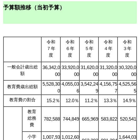
予算額推移（当初予算）
令和
令和
令和
令和
令和
７年
６年
５年
４年
３年
度
度
度
度
度
一般会計歳出総
36,342,0
33,920,0
31,620,0
31,320,0
0,320,0
3
額
00
00
00
00
00
5,528,30
4,055,03
3,542,24
4,156,75
4,525,56
教育費歳出総額
0
6
9
7
5
教育費の割合
15.2％
12.0％
11.2％
13.3％
14.9％
教育
総務
782,588
744,849
665,969
583,822
520,541
費
小学
1,007,93
1,012,60
1,644,03