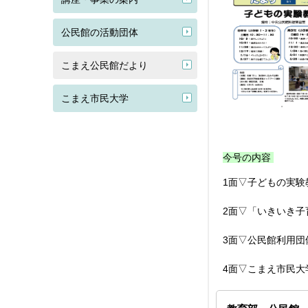
公民館の活動団体
こまえ公民館だより
こまえ市民大学
今号の内容
1面▽子どもの実験
2面▽「いきいき
3面▽公民館利用
4面▽こまえ市民大