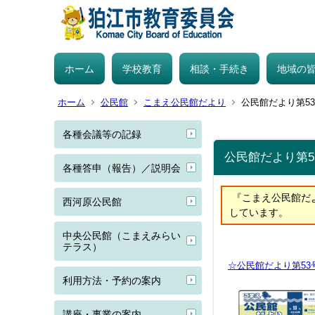
ホーム
学校教育
相談・手続き
地域の
ホーム
公民館
こまえ公民館だより
公民館だより第5
各種会議等の記録
公民館だより第
各種答申（報告）／説明会
『こまえ公民館だ
西河原公民館
しています。
中央公民館（こまえみらい
テラス）
☆公民館だより第53
利用方法・予約の案内
講座・事業の案内