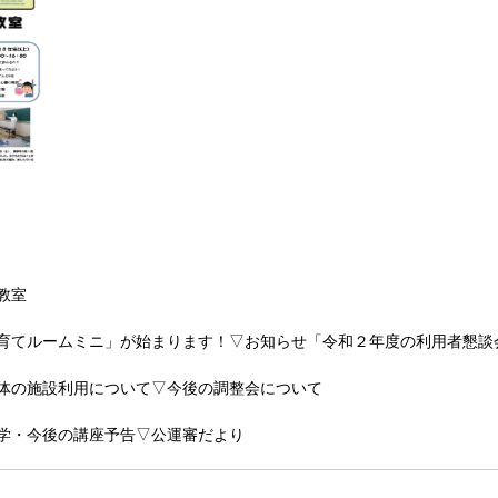
教室
子育てルームミニ」が始まります！▽お知らせ「令和２年度の利用者懇談
団体の施設利用について▽今後の調整会について
学・今後の講座予告▽公運審だより