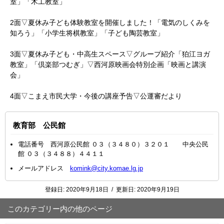
室」「木工教室」
2面▽夏休み子ども体験教室を開催しました！「電気のしくみを
知ろう」「小学生将棋教室」「子ども陶芸教室」
3面▽夏休み子ども・中高生スペース▽グループ紹介「狛江ヨガ
教室」「倶楽部つむぎ」▽西河原映画会特別企画「映画と講演
会」
4面▽こまえ市民大学・今後の講座予告▽公運審だより
教育部 公民館
電話番号 西河原公民館 ０３（３４８０）３２０１ 中央公民
館 ０３（３４８８）４４１１
メールアドレス
komink@city.komae.lg.jp
登録日:
2020年9月18日
/
更新日:
2020年9月19日
このカテゴリー内の他のページ