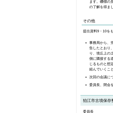
ます。礫槨の
の了解を得ま
その他
提出資料9・10
事務局から、
告したとおり、
り、墳丘上の
側に隣接する
じるものと想
組んでいくこと
次回の会議に
委員長、閉会
狛江市古墳保存
委員長