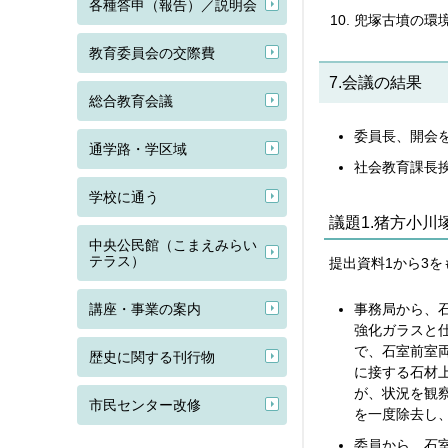
各種答申（報告）／説明会
兜塚古墳の環
教育委員会の交際費
7.会議の結果
総合教育会議
委員長、開会
通学路・学区域
社会教育課長
学校に通う
議題1.猪方小
中央公民館（こまえみらい
テラス）
提出資料1から3
講座・事業の案内
事務局から、
強化ガラスと
で、石室前室
歴史に関する刊行物
に接する石材
が、状況を観
市民センター改修
を一度除去し
委員から、石