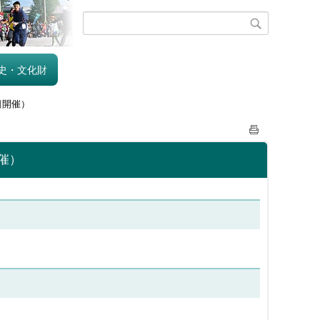
史・文化財
日開催）
催）