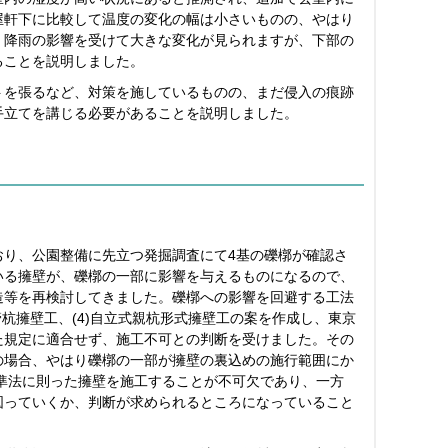
屋軒下に比較して温度の変化の幅は小さいものの、やはり
、降雨の影響を受けて大きな変化が見られますが、下部の
ることを説明しました。
トを張るなど、対策を施しているものの、まだ侵入の痕跡
手立てを講じる必要があることを説明しました。
おり、公園整備に先立つ発掘調査にて4基の礫槨が確認さ
いる擁壁が、礫槨の一部に影響を与えるものになるので、
造等を再検討してきました。礫槨への影響を回避する工法
鋼管杭擁壁工、(4)自立式親杭形式擁壁工の案を作成し、東京
た規定に適合せず、施工不可との判断を受けました。その
の場合、やはり礫槨の一部が擁壁の裏込めの施行範囲にか
準法に則った擁壁を施工することが不可欠であり、一方
図っていくか、判断が求められるところになっていること