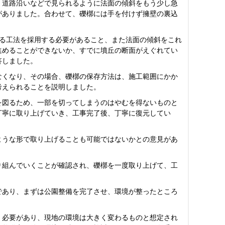
、道路沿いなどで見られるように法面の傾斜をもう少し急
がありました。合わせて、礫槨には手を付けず擁壁の裏込
よる工法を採用する必要があること、また法面の傾斜をこれ
進めることができないか、すでに墳丘の断面がえぐれてい
答しました。
なくなり、その場合、礫槨の保存方法は、施工範囲にかか
考えられることを説明しました。
を図るため、一部を切ってしまうのはやむを得ないものと
丁寧に取り上げていき、工事完了後、丁寧に復元してい
ような形で取り上げることも可能ではないかとの意見があ
り組んでいくことが確認され、礫槨を一度取り上げて、工
であり、まずは公園整備を完了させ、環境が整ったところ
く必要があり、現地の環境は大きく変わるものと想定され