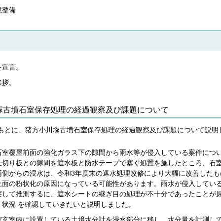
境整備
を宣言。
挨拶。
川塚古墳石室保存処理の経過観察及び課題について
をもとに、猪方小川塚古墳石室保存処理の経過観察及び課題について説明
石室覆屋前面の強化ガラス下の隙間から雨水等が侵入している案件につ
仕切り板との隙間を遮水板と防水テープで塞ぐ処置を施したところ、石
両側からの浸水は、令和3年度末の遮水処理改修により大幅に改善した
上面の粉状化の原因になっている可能性があります。雨水が侵入してい
察して推測するに、遮水シートの継ぎ目の処理が不十分であったことが
、状況 を確認していきたいと説明しました。
室玄室内に設置している土壌水分計を浸水部分に移し、水分量を計測し