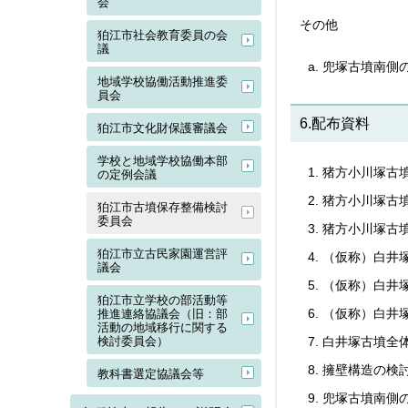
会
その他
狛江市社会教育委員の会
議
兜塚古墳南側
地域学校協働活動推進委
員会
6.配布資料
狛江市文化財保護審議会
学校と地域学校協働本部
猪方小川塚古
の定例会議
猪方小川塚古
狛江市古墳保存整備検討
委員会
猪方小川塚古
狛江市立古民家園運営評
（仮称）白井
議会
（仮称）白井
狛江市立学校の部活動等
（仮称）白井
推進連絡協議会（旧：部
活動の地域移行に関する
検討委員会）
白井塚古墳全
擁壁構造の検
教科書選定協議会等
兜塚古墳南側