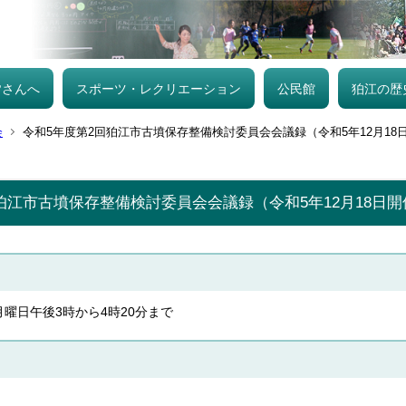
皆さんへ
スポーツ・レクリエーション
公民館
狛江の歴
会
令和5年度第2回狛江市古墳保存整備検討委員会会議録（令和5年12月18
狛江市古墳保存整備検討委員会会議録（令和5年12月18日開
日月曜日午後3時から4時20分まで