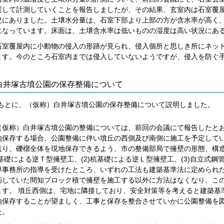
置して計測していくことを報告しましたが、その結果、玄室内は石室覆
況にありました。土壌水分量は、石室下部より上部の方が含水率が高く
になっています。床面は、土壌含水率は低いものの湿度は高い状況にあ
石室覆屋内に小動物の侵入の形跡が見られ、侵入個所と思しき所にネッ
ます。今のところ石室内までは侵入していないようですが、侵入を防ぐ
）白井塚古墳公園の保存整備について
をもとに、（仮称）白井塚古墳公園の保存整備について説明しました。
（仮称）白井塚古墳公園の整備については、前回の会議にて報告したと
地保存する場合、公園整備に伴い墳丘の西側及び南側に施工を予定して
送り、礫槨全体を現地保存できるよう、市の整備部局で擁壁の形態、構
杭基礎による逆Ｔ型擁壁工、(2)杭基礎による逆Ｌ型擁壁工、(3)自立式
導事務所の指導を受けたところ、いずれの工法も建築基準法に定められ
画していた間知ブロック積で擁壁を施工する以外に方法はなくなり、こ
ます。 墳丘西側は、宅地に隣接しており、安全対策等を考えると建築基
地保存することが望ましく、工事と保存を整合させていかに公園整備を
た。