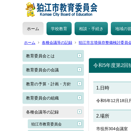
ホーム
学校教育
相談・手続き
地域の
ホーム
各種会議等の記録
狛江市古墳保存整備検討委員
教育委員会とは
令和5年度第2回
教育委員会の会議
教育の予算・計画・方針
1.日時
教育委員会の組織
令和5年12月18
各種会議等の記録
2.場所
狛江市教育委員会
市役所304会議室