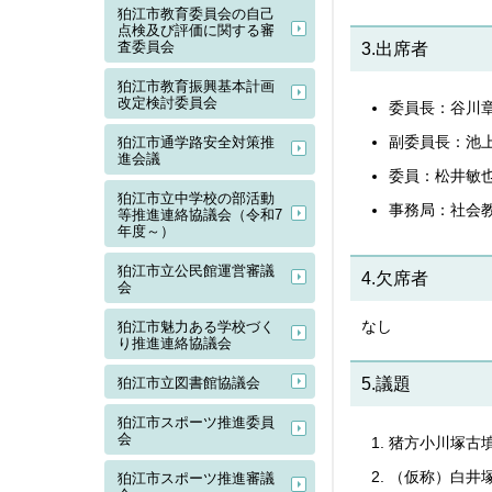
狛江市教育委員会の自己
点検及び評価に関する審
査委員会
3.出席者
狛江市教育振興基本計画
改定検討委員会
委員長：谷川
副委員長：池
狛江市通学路安全対策推
進会議
委員：松井敏
狛江市立中学校の部活動
事務局：社会
等推進連絡協議会（令和7
年度～）
狛江市立公民館運営審議
4.欠席者
会
なし
狛江市魅力ある学校づく
り推進連絡協議会
狛江市立図書館協議会
5.議題
狛江市スポーツ推進委員
会
猪方小川塚古
（仮称）白井
狛江市スポーツ推進審議