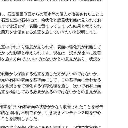
修し、石室覆屋側面からの雨水等の侵入が改善されたことに
、石室玄室の石材には、粉状化と瘡蓋状剥離は見られてお
奥まで含浸せず、表面に留まってしまった結果と考えられ
に薬剤を含侵させる処置を施していきたいと説明しまし
玄室のそれより強度が見られず、表面の強化剤が剥離して
なかった影響と考えられます。現在は、浸水が徐々に改善
理を施す方向でよいのではないかとの意見があり、状況を
状剥離から保護する処置を施した方がよいのではないか。
い元の石材の表面を基準面にして、この基準面に合わせる
剤を含浸させて強化する保存処理を施し、次いで石材上面
処置を検討してみる必要があるのではないかとの意見があ
除去作業を行い石材表面の状態がかなり改善されたことを報告
本的な原因は不明ですが、引き続きメンテナンス時を中心
くことを説明しました。
室内の湿度が高い状況にあると推測され、追加で玄室内に