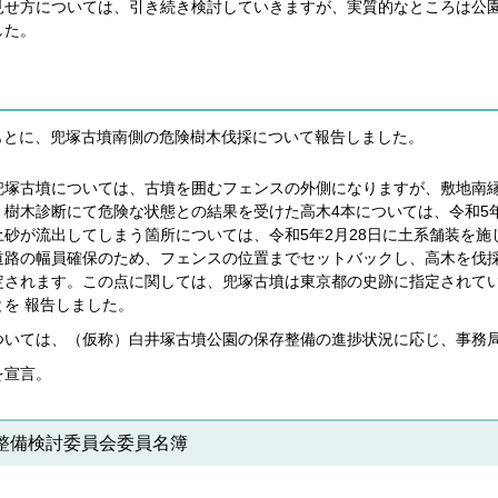
見せ方については、引き続き検討していきますが、実質的なところは公
した。
をもとに、兜塚古墳南側の危険樹木伐採について報告しました。
兜塚古墳については、古墳を囲むフェンスの外側になりますが、敷地南
樹木診断にて危険な状態との結果を受けた高木4本については、令和5年
土砂が流出してしまう箇所については、令和5年2月28日に土系舗装を
道路の幅員確保のため、フェンスの位置までセットバックし、高木を伐
定されます。この点に関しては、兜塚古墳は東京都の史跡に指定されて
を 報告しました。
ついては、（仮称）白井塚古墳公園の保存整備の進捗状況に応じ、事務
を宣言。
整備検討委員会委員名簿