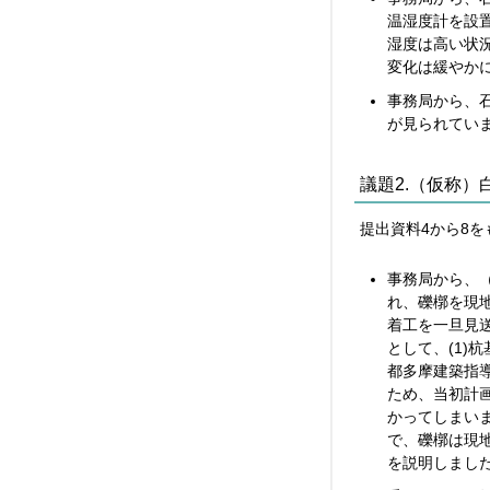
温湿度計を設
湿度は高い状
変化は緩やか
事務局から、
が見られてい
議題2.（仮称
提出資料4から8
事務局から、
れ、礫槨を現
着工を一旦見
として、(1)
都多摩建築指
ため、当初計
かってしまい
で、礫槨は現
を説明しまし