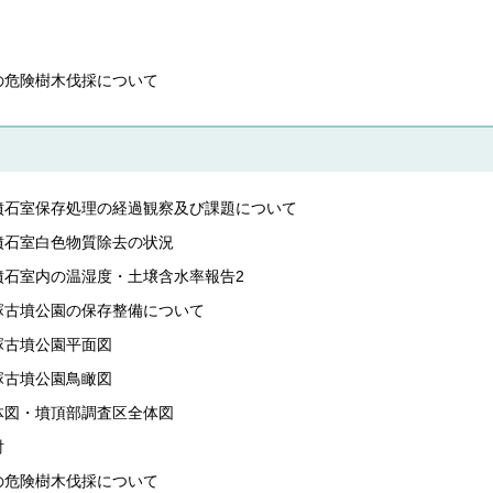
の危険樹木伐採について
墳石室保存処理の経過観察及び課題について
墳石室白色物質除去の状況
墳石室内の温湿度・土壌含水率報告2
塚古墳公園の保存整備について
塚古墳公園平面図
塚古墳公園鳥瞰図
体図・墳頂部調査区全体図
討
の危険樹木伐採について