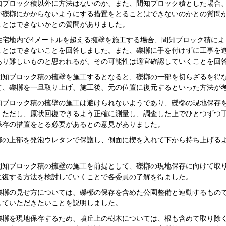
知ブロック積以外に方法はないのか、また、間知ブロック積とした場合
が礫槨にかからないようにする措置をとることはできないのかとの質問
ことはできないかとの質問がありました。
住宅地内で4メートルを超える擁壁を施工する場合、間知ブロック積に
ことはできないことを回答しました。また、礫槨に手を付けずに工事を
あり難しいものと思われるが、その可能性は適宜確認していくことを回
間知ブロック積の擁壁を施工するとなると、礫槨の一部を切らざるを得
て、礫槨を一旦取り上げ、施工後、元の位置に復元するといった方法が
知ブロック積の擁壁の施工は避けられないようであり、礫槨の現地保存
。ただし、原状回復できるよう正確に測量し、調査した上でひとつずつ
保存の措置をとる必要があるとの意見がありました。
槨の上部を発泡ウレタンで保護し、側面に楔を入れて下から持ち上げる
間知ブロック積の擁壁の施工を前提として、礫槨の現地保存に向けて取
に復する方法を検討していくことで各委員の了解を得ました。
礫槨の見せ方については、礫槨の保存を含めた公園整備と連動するもの
していただきたいことを説明しました。
礫槨を現地保存するため、墳丘上の樹木については、根も含めて取り除