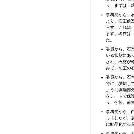
り、まずは土
事務局から、
より、石室前
らず、これは
ます。現在は
た。
委員から、石
いる状態にあ
され、石材が
みて、前室の
委員から、石
特に、剥離し
ように剥離部
をシートで保
り、今後、前
事務局から、白
しましたが、
に結晶化する
事務局から、