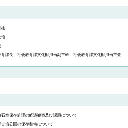
章雄
上悟
也
教育課長、社会教育課文化財担当副主幹、社会教育課文化財担当主査
墳石室保存処理の経過観察及び課題について
塚古墳公園の保存整備について