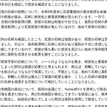
壌水分計を移設して状況を確認することになりました。
石室の石材の状態について、令和3年度末に石室覆屋内の遮水処理を改
室の乾燥が進み、石材に粉状化と瘡蓋状剥離が見られています。一方で
、当初の保存処理の際、前室の石材は乾燥が十分でなく、薬剤が石材の
、遮水処理により石室前室の乾燥が進んでいるので、改めて前室の石材
室内の石材を確認したところ、玄室の石材は強度があり、前室の石材は
りました。やはり、保存処理時に石材に水分があり薬剤が十分に含浸し
乾燥してきているので、乾燥が落ち着いた状況を見計らい改めて保存処
石材に薬剤を含浸させる処置を施すことになりました。
室前室手前の石材について、シートのようなものを敷き、粉状化と瘡蓋
てしまった部分は保護が必要だと考えられます。例えば、剥離していな
分を粘土のようなもので保護していく。手順としては、改めて石材に薬
護し、剥離した部分は擬土にて保護の処置を施す、こうした石材の保護
室の石材を保護する方策について検討していくことになりました。
色物質の表出について、前回の会議にて、YunisolEVⅡを塗布して
夏場を過ぎた頃から、再び白色物質が表出してきている状況にあり、根
前に除去し、結晶化が進んでしまった部分は薬剤を使用して除去してい
石室内の温湿度と土壌水分量の計測について、前回の会議にて、石室玄