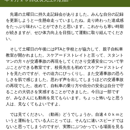
先週の土曜日に持久走記録会がありました。みんな自分の記録
を更新しようと一生懸命走っていましたね。走り終わった達成感
をたっぷり味わいことができたと思います。これからも寒い時期
が続きますが、せひ体力向上を目指して運動に取り組んでくださ
い。
そして土曜日の午後にはPTAと学校とが協力して、親子自転車
教室が開かれました。スケアードストレイトと言って、スタント
マンの方々が交通事故の再現をしてくださり交通安全について学
ぶことができる教室です。校長先生も初めてスケアードストレイ
トを見たのですが、その迫力にびっくりし、また交通事故の恐ろ
しさを肌で感じました。思わず声を出してしまうほどの交通事故
の再現でした。改めて、自転車の乗り方や自分の安全は自分で守
ることの大切さを実感することができました。今日は一部です
が、みなさんにも動画を見てもらいます。ちょっと怖いなと思う
人は、見なくてもよいですよ。
では見てください。（動画）どうでしょうか。自速４０ｋｍと
いうと運転をしている人にとっては、そんなに速いスピードでは
ないと思ってしまうのですが、実際にぶつかっている場面を見る