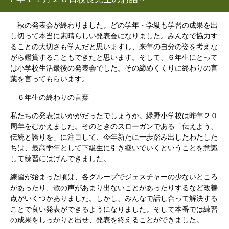
秋の発表会が終わりました。どの学年・学級も学習の成果を出
し切って本当に素晴らしい発表会になりました。みんなで協力す
ることの大切さも学んだと思いますし、来年の自分の姿を考えな
がら鑑賞することもできたと思います。そして、６年生にとって
は小学校生活最後の発表会でした。その締めくくりに終わりの言
葉を言ってもらいます。
６年生の終わりの言葉
私たちの発表はいかがだったでしょうか。緑野小学校は昨年２０
周年をむかえました。そのときのスローガンである「伝えよう、
伝統と誇りを」に注目して、今年新たに一歩踏み出したわたした
ちは、最高学年として下級生に引き継いでいくということを意識
して練習にはげんできました。
練習が始まった頃は、各グループでジェスチャーの少ないところ
があったり、歌の声があまり出ないことがあったりするなど改善
点がいくつかありました。しかし、みんなで話し合って解決する
ことで良い発表ができるようになりました。そして本番では練習
の成果をしっかりと出せ、発表を終えることができました。