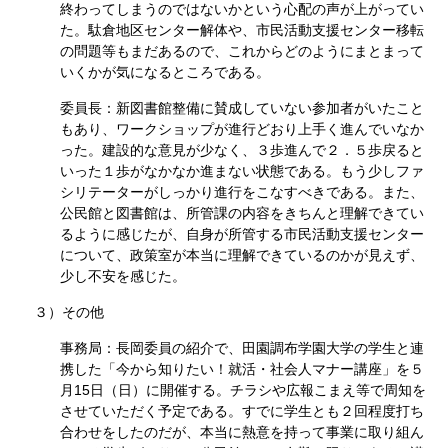
終わってしまうのではないかという心配の声が上がってい
た。駄倉地区センター解体や、市民活動支援センター移転
の問題等もまだあるので、これからどのようにまとまって
いくかが気になるところである。
委員長：新図書館整備に賛成していない参加者がいたこと
もあり、ワークショップが進行どおり上手く進んでいなか
った。建設的な意見が少なく、３歩進んで２．５歩戻ると
いった１歩がなかなか進まない状態である。もう少しファ
シリテーターがしっかり進行をこなすべきである。また、
公民館と図書館は、所管課の内容をきちんと理解できてい
るように感じたが、自身が所管する市民活動支援センター
について、政策室が本当に理解できているのかが見えず、
少し不安を感じた。
３）その他
事務局：長岡委員の紹介で、田園調布学園大学の学生と連
携した「今から知りたい！就活・社会人マナー講座」を５
月15日（日）に開催する。チラシや広報こまえ等で周知を
させていただく予定である。すでに学生とも２回程度打ち
合わせをしたのだが、本当に熱意を持って事業に取り組ん