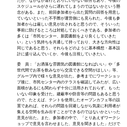
たが、なかなか進行どおりにいかない部分もあり、今後の
スケジュールがさらに遅れてしまうのではないかという懸
念がある。また、前回参加者から出た質問の回答を用意し
ていないといった不手際が運営側にも見られた。今後も参
加者からは厳しい意見が出されると思うので、そういった
事前に防げるところは対処しておくべきである。参加者の
多くは「市民センター、新図書館をより良くしていきた
い」という気持ちを共通して持っており、大きな方向性は
同じであると思う。それらをどのように基本構想・基本設
計に盛り込んでいくか、今後も注視していきたい。
委 員：「お洒落な雰囲気の図書館になればいい」や「多
世代間でお茶を飲みながら交流できる空間がほしい」等、
グループ内で様々な意見が出た。参考までにワークショッ
プ後に、市民センター内のテラスを確認してみたが、広い
面積があるにも関わらず十分に活用されておらず、もった
いない印象を受けた。建蔽率や防音等の問題もあると思う
ので、たとえば、テントを使用したオープンカフェ等の設
置であれば、それらの問題を回避しながら気楽に利用者が
集える空間を生み出すことができるのではないかといった
意見が出た。また、参加者の中で、「とりあえずワークシ
ョップで意見を言わせました、意見を聞きました」だけで