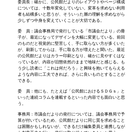
委員長：確かに、公民館だよりのレイアウトやページ構成
については、十数年変化していない。変革を求めない利用
者も結構多いと思うが、そういった層の理解を求めながら
少しずつ中身を変えていくことが大切である。
委 員：議会事務局で発行している「市議会だより」の冊
子が、最近になってデザインを大幅に変更している。前回
のものだと視覚的に堅苦しく、手に取らない方が多くいた
が、刷新してからは、手に取る方が増えたと聞いた。最近
の公民館だよりはカラー印刷となり、確かに見やすくはな
っているが、内容が旧態依然のままで地味だと感じる。も
う少し読者に「これは何だろう」と興味を抱いてもらえる
ような内容に工夫できれば、さらに良いものとすることが
できる。
委 員：他にも、たとえば「公民館におけるＳＤＧｓ」と
いった連続コラムを連載するといった内容でも面白いと思
う。
事務局：市議会だよりの発行については、議会事務局で予
算が付いているため、公民館だよりに同じ質を求めること
は困難かもしれないが、できるだけ編集委員と連携しなが