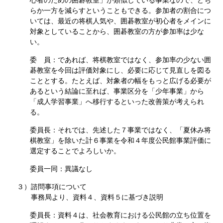
心者のための囲碁教室」が類似している事業なので、どち
らか一方を減らすということもできる。参加者の割合につ
いては、最近の将棋人気や、囲碁教室が初心者をメインに
対象としていることから、囲碁教室の方が参加率は少な
い。
委 員：であれば、将棋教室ではなく、参加率の少ない囲
碁教室を今回は評価対象にし、必要に応じて見直しを図る
こととする。たとえば、対象者の幅をもっと広げる必要が
あるという結論に至れば、事業区分を「少年事業」から
「成人学習事業」へ移行するといった改善策が考えられ
る。
委員長：それでは、先述した７事業ではなく、「夏休み将
棋教室」を除いた計６事業を令和４年度公民館事業評価に
選定することでよろしいか。
委員一同：異議なし
３）諮問事項について
事務局より、資料４、資料５に基づき説明
委員長：資料４は、社会教育における公民館の立ち位置を