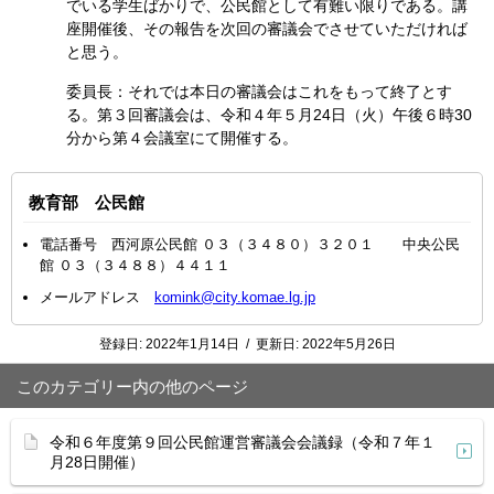
でいる学生ばかりで、公民館として有難い限りである。講
座開催後、その報告を次回の審議会でさせていただければ
と思う。
委員長：それでは本日の審議会はこれをもって終了とす
る。第３回審議会は、令和４年５月24日（火）午後６時30
分から第４会議室にて開催する。
教育部 公民館
電話番号 西河原公民館 ０３（３４８０）３２０１ 中央公民
館 ０３（３４８８）４４１１
メールアドレス
komink@city.komae.lg.jp
登録日:
2022年1月14日
/
更新日:
2022年5月26日
このカテゴリー内の他のページ
令和６年度第９回公民館運営審議会会議録（令和７年１
月28日開催）