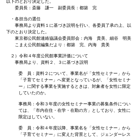
以下のとおり決定した。
委員長：斎藤 謙一 副委員長：都築 完
・各担当の選任
事務局より資料１に基づき説明を行い、各委員了承の上、以
下のとおり決定した。
東京都公民館連絡協議会委員部会：内海 貴美、細谷 明美
こまえ公民館編集だより：都築 完、内海 貴美
２）令和４年度公民館事業評価について
事務局より、資料２、３に基づき説明
委 員：資料２について、事業名が「女性セミナー」から
「子育てセミナー」へ変更となっているが、「女性セミナ
ー」に関する事業を実施するときは、対象者を女性に限定
していたのか。
事務局：令和３年度の女性セミナー事業の募集条件につい
ては、「市内在住・在学・在勤の方」としており、女性に
限定はしていない。
委 員：令和４年度以降、事業名を「女性セミナー」から
「子育てセミナー」に変えた背景として、ジェンダーレス