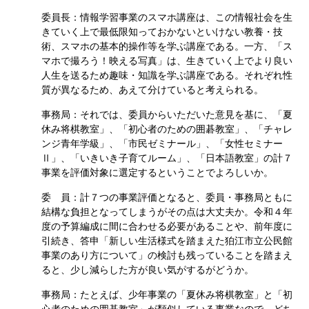
委員長：情報学習事業のスマホ講座は、この情報社会を生
きていく上で最低限知っておかないといけない教養・技
術、スマホの基本的操作等を学ぶ講座である。一方、「ス
マホで撮ろう！映える写真」は、生きていく上でより良い
人生を送るため趣味・知識を学ぶ講座である。それぞれ性
質が異なるため、あえて分けていると考えられる。
事務局：それでは、委員からいただいた意見を基に、「夏
休み将棋教室」、「初心者のための囲碁教室」、「チャレ
ンジ青年学級」、「市民ゼミナール」、「女性セミナー
Ⅱ」、「いきいき子育てルーム」、「日本語教室」の計７
事業を評価対象に選定するということでよろしいか。
委 員：計７つの事業評価となると、委員・事務局ともに
結構な負担となってしまうがその点は大丈夫か。令和４年
度の予算編成に間に合わせる必要があることや、前年度に
引続き、答申「新しい生活様式を踏まえた狛江市立公民館
事業のあり方について」の検討も残っていることを踏まえ
ると、少し減らした方が良い気がするがどうか。
事務局：たとえば、少年事業の「夏休み将棋教室」と「初