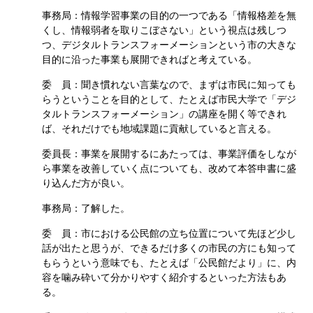
事務局：情報学習事業の目的の一つである「情報格差を無
くし、情報弱者を取りこぼさない」という視点は残しつ
つ、デジタルトランスフォーメーションという市の大きな
目的に沿った事業も展開できればと考えている。
委 員：聞き慣れない言葉なので、まずは市民に知っても
らうということを目的として、たとえば市民大学で「デジ
タルトランスフォーメーション」の講座を開く等できれ
ば、それだけでも地域課題に貢献していると言える。
委員長：事業を展開するにあたっては、事業評価をしなが
ら事業を改善していく点についても、改めて本答申書に盛
り込んだ方が良い。
事務局：了解した。
委 員：市における公民館の立ち位置について先ほど少し
話が出たと思うが、できるだけ多くの市民の方にも知って
もらうという意味でも、たとえば「公民館だより」に、内
容を噛み砕いて分かりやすく紹介するといった方法もあ
る。