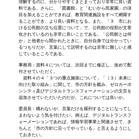
理解するのに、分かりやすくまとまっており非常に良い資
料である。さらに、「図書館」と「むいから民家園」の項
目を加えることができれば、教育関連施設をすべて網羅す
ることができ、より良い資料となる。また、「３ 市にお
ける公民館の立ち位置について」で、公民館の役割が文章
化されているのも非常に良いことである。「公民館とは何
か」と他者から聞かれたときに、自分自身では分かってい
るつもりだが、言葉にして説明するのは非常に難しいと感
じているところである。
事務局：資料４については、次回までに修正し、改めて配
付させていただく。
資料４の４「３つの重点施策について」「（３）未来に
向けた取り組み」に関して、市の方針を鑑み、ゼロカーボ
ンシティ及びデジタルトランスフォーメーションの文言を
追加させていただいたのだが、これについては良いか。
委員長：構わないが、言葉だけを羅列することになってし
まわないよう気を付けたい。例えば、デジタルトランスフ
ォーメーションであれば、情報学習事業と関連させて、き
ちんと「市の方針に沿ってやっている」と言えるようにし
ておきたい。