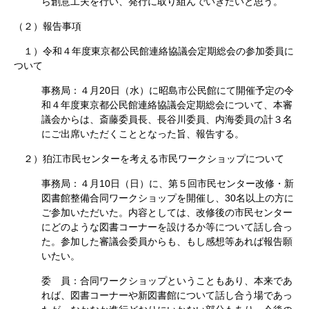
ら創意工夫を行い、発行に取り組んでいきたいと思う。
（２）報告事項
１）令和４年度東京都公民館連絡協議会定期総会の参加委員に
ついて
事務局：４月20日（水）に昭島市公民館にて開催予定の令
和４年度東京都公民館連絡協議会定期総会について、本審
議会からは、斎藤委員長、長谷川委員、内海委員の計３名
にご出席いただくこととなった旨、報告する。
２）狛江市民センターを考える市民ワークショップについて
事務局：４月10日（日）に、第５回市民センター改修・新
図書館整備合同ワークショップを開催し、30名以上の方に
ご参加いただいた。内容としては、改修後の市民センター
にどのような図書コーナーを設けるか等について話し合っ
た。参加した審議会委員からも、もし感想等あれば報告願
いたい。
委 員：合同ワークショップということもあり、本来であ
れば、図書コーナーや新図書館について話し合う場であっ