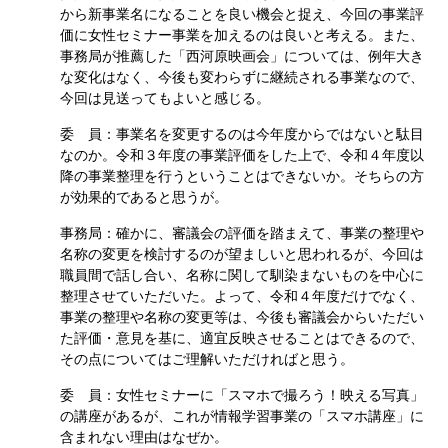
から新事業名になることを良い機会と捉え、今回の事業評
価に女性セミナー事業を加えるのは良いと考える。また、
事務局が推薦した「西河原映画会」については、例年大き
な変化はなく、今後も変わらずに継続される事業なので、
今回は見送ってもよいと感じる。
委 員：事業名を変更するのは今年度からではないと駄目
なのか。令和３年度の事業評価をした上で、令和４年度以
降の事業整理を行うということはできないか。そちらの方
が効果的であると思うが。
事務局：確かに、審議会の評価を踏まえて、事業の整理や
名称の変更を検討するのが望ましいと思われるが、今回は
職員間で話し合い、名称に関して馴染まないものを中心に
整理させていただいた。よって、令和４年度だけでなく、
事業の整理や名称の変更等は、今後も審議会からいただい
た評価・意見を基に、適宜反映させることはできるので、
その点についてはご理解いただければと思う。
委 員：女性セミナーに「スマホで撮ろう！映える写真」
の講座があるが、これが情報学習事業の「スマホ講座」に
含まれない理由はなぜか。