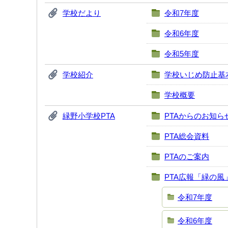
学校だより
令和7年度
令和6年度
令和5年度
学校紹介
学校いじめ防止基
学校概要
緑野小学校PTA
PTAからのお知ら
PTA総会資料
PTAのご案内
PTA広報「緑の風
令和7年度
令和6年度