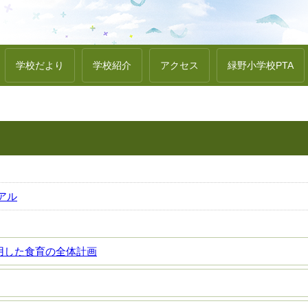
学校だより
学校紹介
アクセス
緑野小学校PTA
アル
用した食育の全体計画