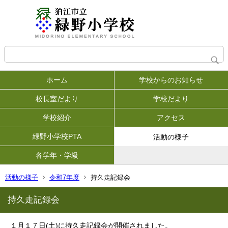
ホーム
学校からのお知らせ
校長室だより
学校だより
学校紹介
アクセス
緑野小学校PTA
活動の様子
各学年・学級
活動の様子
令和7年度
持久走記録会
持久走記録会
１月１７日(土)に持久走記録会が開催されました。